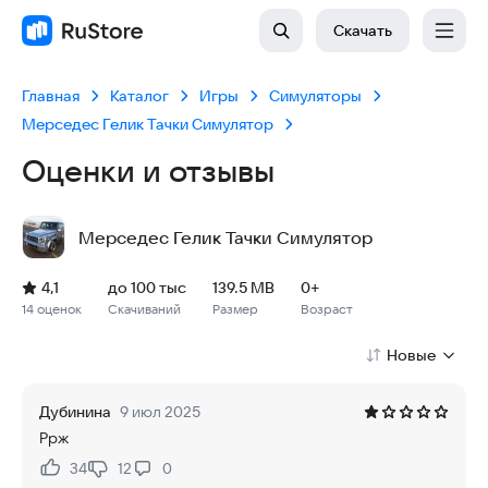
Скачать
Главная
Каталог
Игры
Симуляторы
Мерседес Гелик Тачки Симулятор
Оценки и отзывы
Мерседес Гелик Тачки Симулятор
Рейтинг: 4,1, 14 оценок
Скачиваний: до 100 тыс
Размер файла: 139.5 MB
Возрастное ограничение: 139.5 MB
4,1
до 100 тыс
139.5 MB
0+
14 оценок
Скачиваний
Размер
Возраст
Новые
Дубинина
9 июл 2025
Ррж
34
12
0
Нравится:
Не нравится: