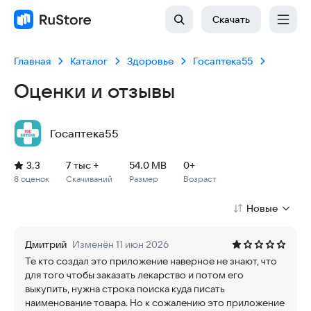
Скачать
Главная
Каталог
Здоровье
Госаптека55
Оценки и отзывы
Госаптека55
Рейтинг: 3,3, 8 оценок
Скачиваний: 7 тыс +
Размер файла: 54.0 MB
Возрастное ограничение: 54.0 MB
3,3
7 тыс +
54.0 MB
0+
8 оценок
Скачиваний
Размер
Возраст
Новые
Дмитрий
Изменён 11 июн 2026
Те кто создал это приложение наверное не знают, что
для того чтобы заказать лекарство и потом его
выкупить, нужна строка поиска куда писать
наименование товара. Но к сожалению это приложение