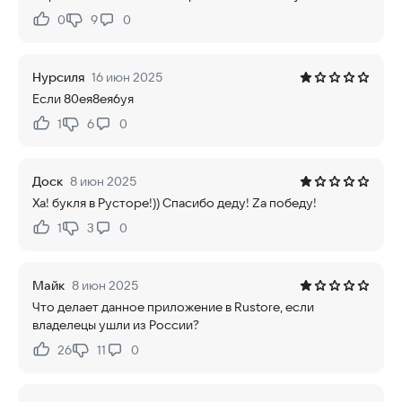
0
9
0
Нравится:
Не нравится:
Нурсиля
16 июн 2025
Если 80ея8ея6уя
1
6
0
Нравится:
Не нравится:
Доск
8 июн 2025
Ха! букля в Русторе!)) Спасибо деду! Za победу!
1
3
0
Нравится:
Не нравится:
Майк
8 июн 2025
Что делает данное приложение в Rustore, если
владелецы ушли из России?
26
11
0
Нравится:
Не нравится: