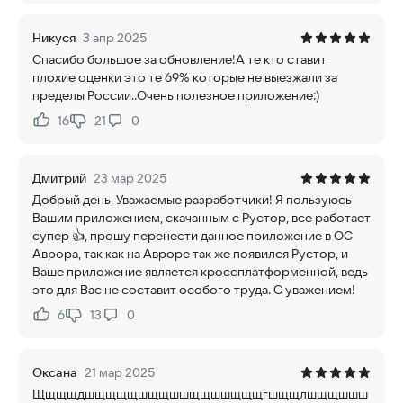
Никуся
3 апр 2025
Спасибо большое за обновление!А те кто ставит
плохие оценки это те 69% которые не выезжали за
пределы России..Очень полезное приложение:)
16
21
0
Нравится:
Не нравится:
Дмитрий
23 мар 2025
Добрый день, Уважаемые разработчики! Я пользуюсь
Вашим приложением, скачанным с Рустор, все работает
супер 👍, прошу перенести данное приложение в ОС
Аврора, так как на Авроре так же появился Рустор, и
Ваше приложение является кроссплатформенной, ведь
это для Вас не составит особого труда. С уважением!
6
13
0
Нравится:
Не нравится:
Оксана
21 мар 2025
Щщщщдшщщщщшщщшшщщшшщщщгшщщлшщщшшш