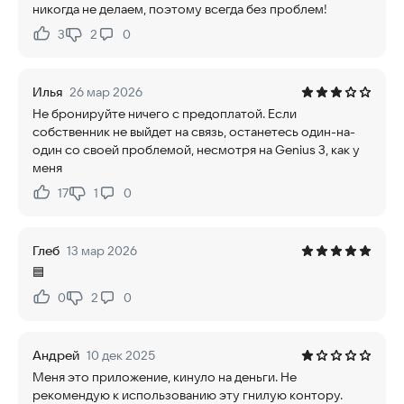
никогда не делаем, поэтому всегда без проблем!
3
2
0
Нравится:
Не нравится:
Илья
26 мар 2026
Не бронируйте ничего с предоплатой. Если
собственник не выйдет на связь, останетесь один-на-
один со своей проблемой, несмотря на Genius 3, как у
меня
17
1
0
Нравится:
Не нравится:
Глеб
13 мар 2026
🟦
0
2
0
Нравится:
Не нравится:
Андрей
10 дек 2025
Меня это приложение, кинуло на деньги. Не
рекомендую к использованию эту гнилую контору.