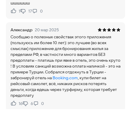
шшшшшш
1
17
0
Нравится:
Не нравится:
Александр
20 мар 2025
Сообщаю о полезных свойствах этого приложения
(пользуюсь им более 10 лет): это лучшее (во всех
смыслах) приложение для бронирования жилья за
пределами РФ, в частности много вариантов БЕЗ
предоплаты - платишь при явке в отель, это очень круто
! В условиях санкций возможна оплата наличкой - это на
примере Турции. Собрался отдохнуть в Турции -
забронируй отель на
Booking.com
, купи билет на
рейсовый самолет, всё, никаких рисков потерять
деньги, когда едешь через турфирму, которая требует
предоплату
16
6
0
Нравится:
Не нравится:
Константин
18 мар 2025
Поясните, пожалуйста, что это за приложение ушедшей