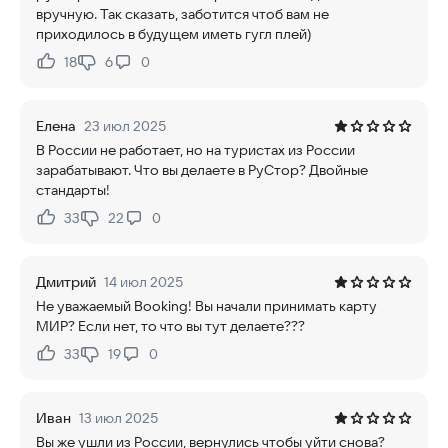
вручную. Так сказать, заботится чтоб вам не
приходилось в будущем иметь гугл плей)
18
6
0
Нравится:
Не нравится:
Елена
23 июл 2025
В России не работает, но на туристах из России
зарабатывают. Что вы делаете в РуСтор? Двойные
стандарты!
33
22
0
Нравится:
Не нравится:
Дмитрий
14 июл 2025
Не уважаемый Booking! Вы начали принимать карту
МИР? Если нет, то что вы тут делаете???
33
19
0
Нравится:
Не нравится:
Иван
13 июл 2025
Вы же ушли из России, вернулись чтобы уйти снова?