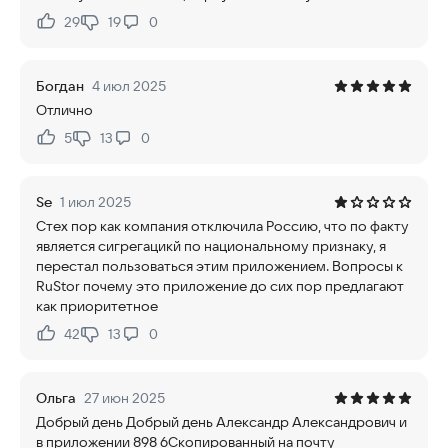
29
19
0
Нравится:
Не нравится:
Богдан
4 июл 2025
Отлично
5
13
0
Нравится:
Не нравится:
Se
1 июл 2025
Стех пор как компания отключила Россию, что по факту
является сигрегацикй по национальному признаку, я
перестал пользоваться этим приложением. Вопросы к
RuStor почему это приложение до сих пор предлагают
как приоритетное
42
13
0
Нравится:
Не нравится:
Ольга
27 июн 2025
Добрый день Добрый день Александр Александрович и
в приложении 898 6Скопированный на почту