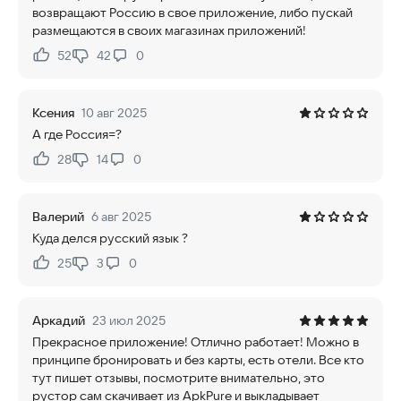
возвращают Россию в свое приложение, либо пускай
размещаются в своих магазинах приложений!
52
42
0
Нравится:
Не нравится:
Ксения
10 авг 2025
А где Россия=?
28
14
0
Нравится:
Не нравится:
Валерий
6 авг 2025
Куда делся русский язык ?
25
3
0
Нравится:
Не нравится:
Аркадий
23 июл 2025
Прекрасное приложение! Отлично работает! Можно в
принципе бронировать и без карты, есть отели. Все кто
тут пишет отзывы, посмотрите внимательно, это
рустор сам скачивает из ApkPure и выкладывает