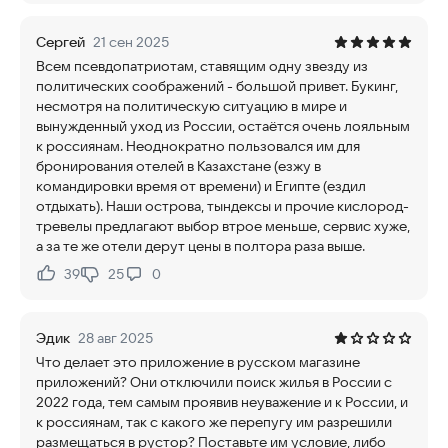
Сергей
21 сен 2025
Всем псевдопатриотам, ставящим одну звезду из
политических соображений - большой привет. Букинг,
несмотря на политическую ситуацию в мире и
вынужденный уход из России, остаётся очень лояльным
к россиянам. Неоднократно пользовался им для
бронирования отелей в Казахстане (езжу в
командировки время от времени) и Египте (ездил
отдыхать). Наши острова, тындексы и прочие кислород-
тревелы предлагают выбор втрое меньше, сервис хуже,
а за те же отели дерут цены в полтора раза выше.
39
25
0
Нравится:
Не нравится:
Эдик
28 авг 2025
Что делает это приложение в русском магазине
приложений? Они отключили поиск жилья в России с
2022 года, тем самым проявив неуважение и к России, и
к россиянам, так с какого же перепугу им разрешили
размещаться в рустор? Поставьте им условие, либо