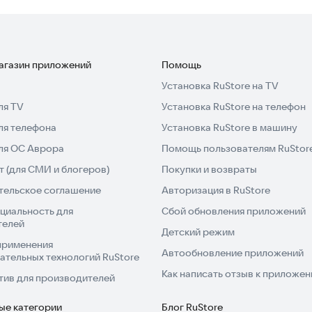
 часа до начала аренды.
 сборы не взимаются. Итоговая цена известна сразу
магазин приложений
Помощь
ародного центра обслуживания клиентов.
Установка RuStore на TV
оном, бизнес, люкс и другие.
ля TV
Установка RuStore на телефон
его мира добиваются места назначения с комфортом и
ля телефона
Установка RuStore в машину
ожений, множество компаний и лучший алгоритм
для ОС Аврора
Помощь пользователям RuStor
енды.
 (для СМИ и блогеров)
Покупки и возвраты
тельское соглашение
Авторизация в RuStore
циальность для
Сбой обновления приложений
телей
Детский режим
кономить на путешествиях!
применения
Автообновление приложений
ательных технологий RuStore
Как написать отзыв к приложе
тив для производителей
ые категории
Блог RuStore