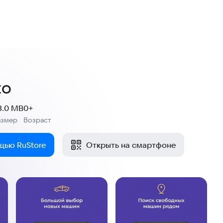
to
3.0 MB
0+
азмер
Возраст
:
щью RuStore
Открыть на смартфоне