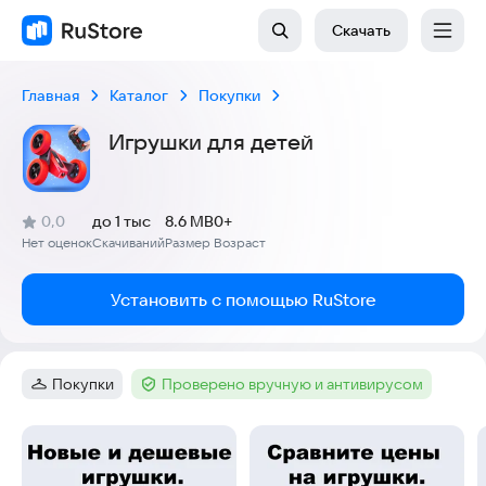
Скачать
Главная
Каталог
Покупки
Игрушки для детей
(
)
0,0
до 1 тыс
8.6 MB
0+
Рейтинг:
Нет оценок
Скачиваний
Размер
Возраст
:
:
:
Установить с помощью RuStore
Покупки
Проверено вручную и антивирусом
Категория
:
Тег
:
Скриншоты