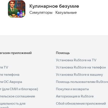
Кулинарное безумие
Симуляторы
·
Казуальные
магазин приложений
Помощь
Установка RuStore на TV
ля TV
Установка RuStore на телефон
ля телефона
Установка RuStore в машину
для ОС Аврора
Помощь пользователям RuStor
 (для СМИ и блогеров)
Покупки и возвраты
тельское соглашение
Авторизация в RuStore
циальность для
Сбой обновления приложений
телей