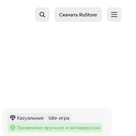
Скачать
RuStore
Казуальные
Idle-игра
Категория
:
Тег
:
Проверено вручную и антивирусом
Тег
: