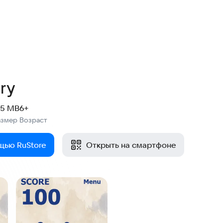
ry
.5 MB
6+
азмер
Возраст
:
щью RuStore
Открыть на смартфоне