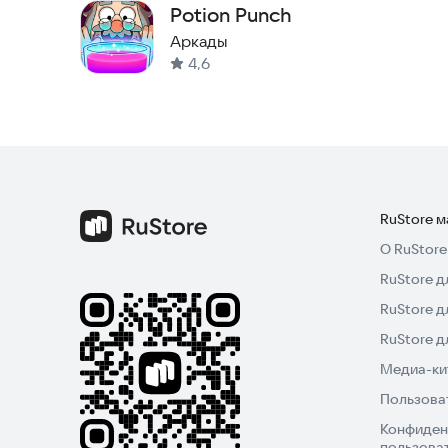
Potion Punch
Аркады
4,6
RuStore 
О RuStore
RuStore д
RuStore д
RuStore 
Медиа-кит
Пользова
Конфиден
пользова