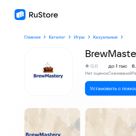
Главная
Каталог
Игры
Казуальные
BrewMaste
(
)
0,0
до 1 тыс
8
Рейтинг:
Нет оценок
Скачиваний
Р
:
:
Установить с помо
Скриншоты