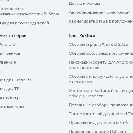
Детский режим
применения
Автообновление приложений
ательных технологий RuStore
Как написать отзыв к приложе
тив для производителей
ые категории
Блог RuStore
Android
Обзоры игр для Android 2025
ия банков
Обзоры мобильных приложений
твенные
Лайфхаки и советы для Android
пользователей
м
Обзоры и инструкции по устано
ия для шопинга
и программ
ия для ТВ
Материалы RuStore: инструкци
обзоры, новости
атных игр
Детальные разборы приложений
латные игры
Топ приложений для Android T
Приложения для мам и детей
Последние новости RuStore