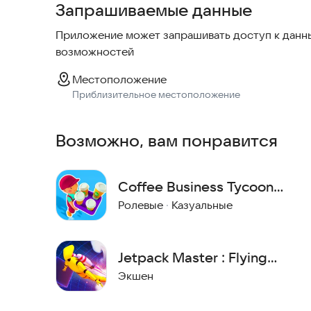
Запрашиваемые данные
Приложение может запрашивать доступ к данны
возможностей
Местоположение
Приблизительное местоположение
Возможно, вам понравится
Coffee Business Tycoon
Game: Coffee Shop
Ролевые
·
Казуальные
Business
Jetpack Master : Flying
Action
Экшен