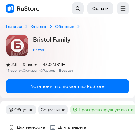
Скачать
Главная
Каталог
Общение
Bristol Family
Bristol
(
)
2,8
3 тыс +
42.0 MB
18+
Рейтинг:
14 оценок
Скачиваний
Размер
Возраст
:
:
:
Установить с помощью RuStore
Общение
Социальные
Проверено вручную и анти
Категория
:
Тег
:
Тег
:
Скриншоты
Для телефона
Для планшета