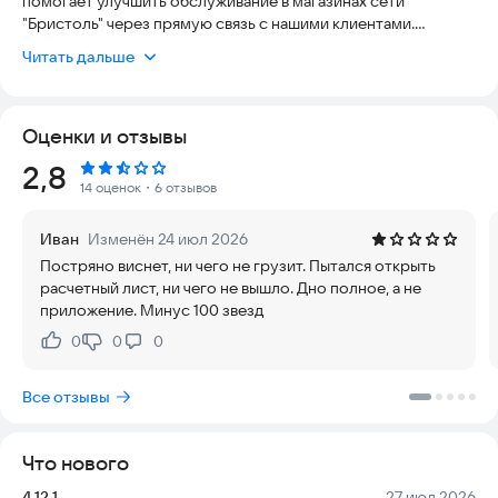
помогает улучшить обслуживание в магазинах сети
"Бристоль" через прямую связь с нашими клиентами.
Читать дальше
Что вас ждет:
Тайный покупатель: оценивайте магазины, участвуйте в
Оценки и отзывы
опросах и помогайте нам становиться лучше.
Обратная связь: делитесь своим мнением и оставляйте
Рейтинг:
2,8
комментарии, если в магазине что-то пошло не так.
14 оценок
・6 отзывов
Новости компании: узнавайте о последних событиях и
акциях "Бристоль".
Иван
Изменён 24 июл 2026
Постряно виснет, ни чего не грузит. Пытался открыть
Присоединяйтесь к Bristol Family и сделайте ваши покупки
расчетный лист, ни чего не вышло. Дно полное, а не
удобнее и приятнее!
приложение. Минус 100 звезд
0
0
0
Нравится:
Не нравится:
Все отзывы
Что нового
Версия:
Дата:
4.12.1
27 июл 2026