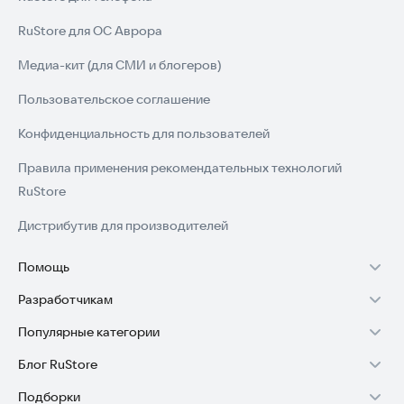
RuStore для ОС Аврора
Медиа-кит (для СМИ и блогеров)
Пользовательское соглашение
Конфиденциальность для пользователей
Правила применения рекомендательных технологий
RuStore
Дистрибутив для производителей
Помощь
Разработчикам
Установка RuStore на TV
Популярные категории
Зарабатывать с RuStore
Установка RuStore на телефон
Блог RuStore
Игры для Android
Стать разработчиком
Установка RuStore в машину
Подборки
Обзоры игр для Android 2025
Приложения банков