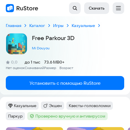
Скачать
Главная
Каталог
Игры
Казуальные
Free Parkour 3D
Mi Douyou
(
)
0,0
до 1 тыс
73.6 MB
0+
Рейтинг:
Нет оценок
Скачиваний
Размер
Возраст
:
:
:
Установить с помощью RuStore
Казуальные
Экшен
Квесты-головоломки
Категория
:
Категория
:
Тег
:
Паркур
Проверено вручную и антивирусом
Тег
:
Тег
: