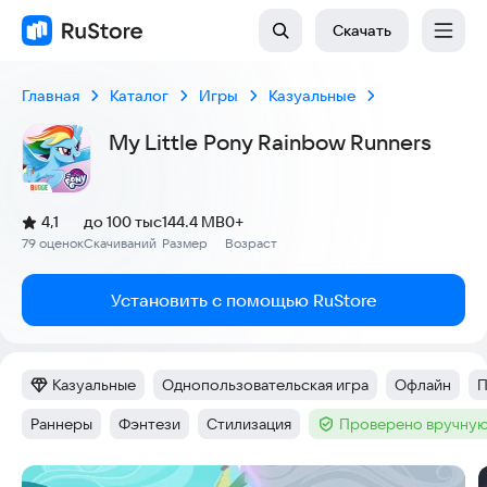
Скачать
Главная
Каталог
Игры
Казуальные
My Little Pony Rainbow Runners
(
)
4,1
до 100 тыс
144.4 MB
0+
Рейтинг:
79 оценок
Скачиваний
Размер
Возраст
:
:
:
Установить с помощью RuStore
Казуальные
Однопользовательская игра
Офлайн
П
Категория
:
Тег
:
Тег
:
Т
Раннеры
Фэнтези
Стилизация
Проверено вручную
Тег
:
Тег
:
Тег
:
Тег
:
Скриншоты