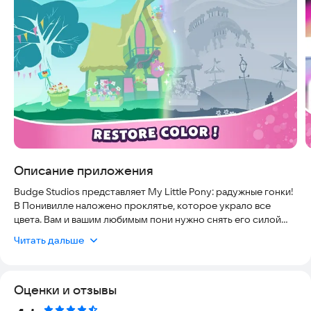
Описание приложения
Budge Studios представляет My Little Pony: радужные гонки!
В Понивилле наложено проклятье, которое украло все
цвета. Вам и вашим любимым пони нужно снять его силой
дружбы! Бегайте, прыгайте, разбудите невероятные
Читать дальше
радужные способности своих пони и используйте их, чтобы
вернуть миру цвета!
Оценки и отзывы
Игра полностью безопасна и адаптирована для
современных устройств. Она работает стабильно, не