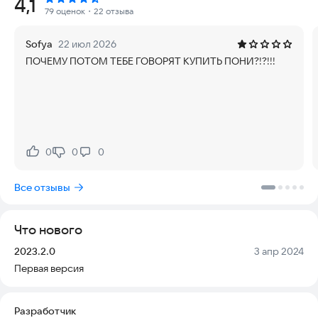
Рейтинг:
4,1
требует постоянного подключения к интернету для
79 оценок
・22 отзыва
одиночных миссий и регулярно обновляется, чтобы вы могли
наслаждаться актуальным контентом без задержек.
Sofya
22 июл 2026
ПОЧЕМУ ПОТОМ ТЕБЕ ГОВОРЯТ КУПИТЬ ПОНИ?!?!!!
КРАСОЧНОЕ ПРИКЛЮЧЕНИЕ
• ВЫПОЛНЯЙТЕ захватывающие задания по всему
Понивиллю!
• БЕГАЙТЕ, чтобы закрыть порталы, вытягивающие цвета: по
одной платформе за раз!
0
0
0
Нравится:
Не нравится:
• ПРЫГАЙТЕ, ЛЕТАЙТЕ и СКОЛЬЗИТЕ, чтобы избежать
Все отзывы
препятствий, ям и грязных луж!
• ИСПОЛЬЗУЙТЕ невероятную радужную форму своих пони!
Что нового
• СОБИРАЙТЕ силу пони и улучшайте радужные
Версия:
Дата:
2023.2.0
3 апр 2024
способности
Первая версия
• ОТПРАВЛЯЙТЕСЬ на личное задание с каждой пони
Разработчик
6 ПОНИ С УНИКАЛЬНЫМИ РАДУЖНЫМИ