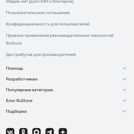
Медиа-кит (для СМИ и блогеров)
Пользовательское соглашение
Конфиденциальность для пользователей
Правила применения рекомендательных технологий
RuStore
Дистрибутив для производителей
Помощь
Разработчикам
Установка RuStore на TV
Популярные категории
Зарабатывать с RuStore
Установка RuStore на телефон
Блог RuStore
Игры для Android
Стать разработчиком
Установка RuStore в машину
Подборки
Обзоры игр для Android 2025
Приложения банков
Доступ к RuStore Консоль
Помощь пользователям RuStore
Игровой набор
Обзоры мобильных приложений 2025
Государственные
RuStore SDK (документация)
Покупки и возвраты