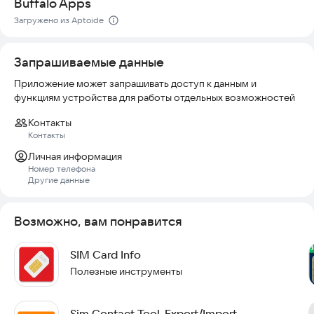
Buffalo Apps
отображения.
Если данные недоступны, они не будут отображаться.
Загружено из Aptoide
Такой функционал подходит для всех устройств,
поддерживающих SIM-карты, и не требует подключения к
Запрашиваемые данные
интернету.
Вы можете использовать его в любое время, даже в офлайн-
Приложение может запрашивать доступ к данным и
режиме.
функциям устройства для работы отдельных возможностей
Попробуйте использовать это приложение, чтобы легко и
Контакты
быстро получать информацию о вашей симке.
Контакты
Личная информация
Номер телефона
Другие данные
Возможно, вам понравится
SIM Card Info
Полезные инструменты
Sim Contact Tool-Export/Import