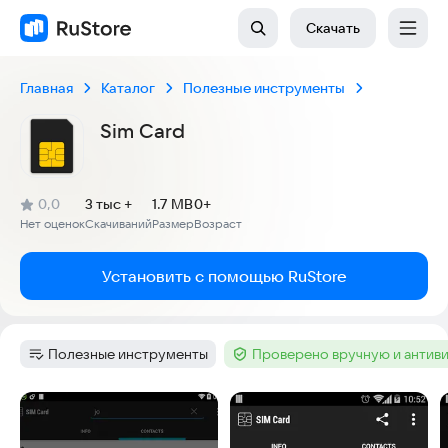
Скачать
Главная
Каталог
Полезные инструменты
Sim Card
(
)
0,0
3 тыс +
1.7 MB
0+
Рейтинг:
Нет оценок
Скачиваний
Размер
Возраст
:
:
:
Установить с помощью RuStore
Полезные инструменты
Проверено вручную и антив
Категория
:
Тег
:
Скриншоты