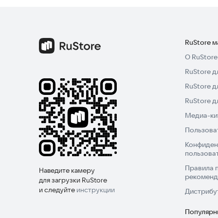
Ярким примером служит рассуждение о телесно
догмата, которую великий мыслитель Ибн Сина 
непостижимой для разума, представлена в общ
RuStore 
светом Корана, делая сложные догматы понятн
О RuStore
RuStore д
Попробуйте погрузиться в эти знания и найти о
RuStore д
RuStore 
Медиа-кит
Пользова
Конфиден
пользова
Правила 
Наведите камеру
рекоменд
для загрузки RuStore
и следуйте
инструкции
Дистрибу
Популярн