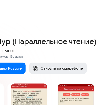
Нур (Параллельное чтение)
5.1 MB
0+
азмер
Возраст
:
щью RuStore
Открыть на смартфоне