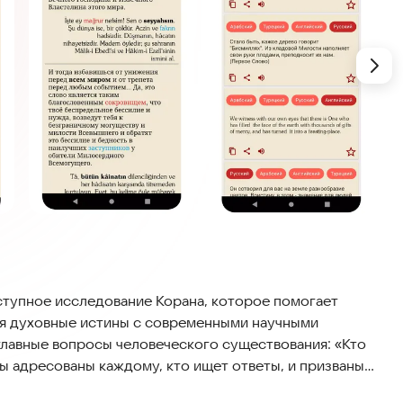
ступное исследование Корана, которое помогает
ая духовные истины с современными научными
главные вопросы человеческого существования: «Кто
оты адресованы каждому, кто ищет ответы, и призваны
росы разума, обеспечивая ясность и уверенность в