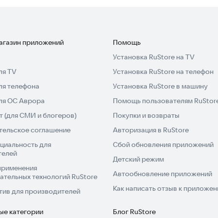
м воскрешении. В «Рисale-и Нур» истина этого
признавал переданной через откровение, но считал
едоступной и разумной форме. Этот текст освещен
магазин приложений
Помощь
ыми и убедительными для современного читателя.
Установка RuStore на TV
ля TV
Установка RuStore на телефон
тветы на вечные вопросы.
ля телефона
Установка RuStore в машину
для ОС Аврора
Помощь пользователям RuStor
 (для СМИ и блогеров)
Покупки и возвраты
тельское соглашение
Авторизация в RuStore
циальность для
Сбой обновления приложений
телей
Детский режим
применения
Автообновление приложений
ательных технологий RuStore
Как написать отзыв к приложе
тив для производителей
ые категории
Блог RuStore