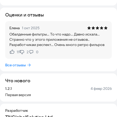
работу старой камеры?
Vintage Cam - Retro Filter — это одно из лучших решений для
Оценки и отзывы
редактирования винтажных изображений и применения
эффектов ретро-фильтров.
Елена
1 окт 2025
Приложение полностью безопасно для вашего устройства и
Обалденные фильтры... То что надо... Давно искала...
данных, не требует сложных настроек и работает стабильно
Странно что у этого приложения не отзывов..
на современных смартфонах. Оно актуально и постоянно
Разработчикам респект... Очень много ретро фильров
обновляется, чтобы вы могли наслаждаться качественными
результатами без риска для системы.
11
2
0
Нравится:
Не нравится:
Скачайте приложение прямо сейчас и попробуйте создать
Все отзывы
свои уникальные ретро-снимки!
Что нового
Версия:
Дата:
1.2.1
4 февр 2026
Первая версия
Разработчик