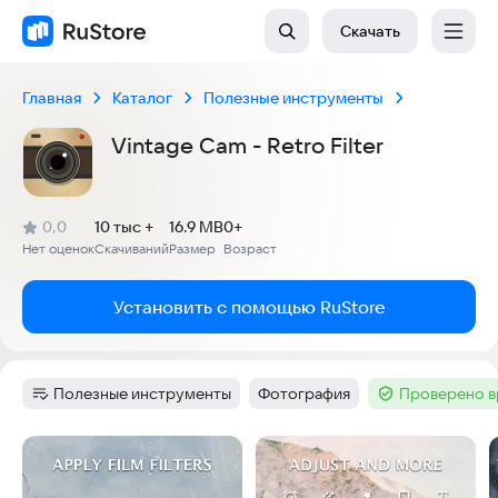
Скачать
Главная
Каталог
Полезные инструменты
Vintage Cam - Retro Filter
(
)
0,0
10 тыс +
16.9 MB
0+
Рейтинг:
Нет оценок
Скачиваний
Размер
Возраст
:
:
:
Установить с помощью RuStore
Полезные инструменты
Фотография
Проверено в
Категория
:
Тег
:
Тег
:
Скриншоты