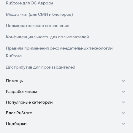
RuStore для ОС Аврора
Медиа-кит (для СМИ и блогеров)
Пользовательское соглашение
Конфиденциальность для пользователей
Правила применения рекомендательных технологий
RuStore
Дистрибутив для производителей
Помощь
Разработчикам
Установка RuStore на TV
Популярные категории
Зарабатывать с RuStore
Установка RuStore на телефон
Блог RuStore
Игры для Android
Стать разработчиком
Установка RuStore в машину
Подборки
Обзоры игр для Android 2025
Приложения банков
Доступ к RuStore Консоль
Помощь пользователям RuStore