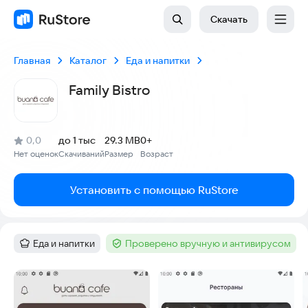
Скачать
Главная
Каталог
Еда и напитки
Family Bistro
(
)
0,0
до 1 тыс
29.3 MB
0+
Рейтинг:
Нет оценок
Скачиваний
Размер
Возраст
:
:
:
Установить с помощью RuStore
Еда и напитки
Проверено вручную и антивирусом
Категория
:
Тег
:
Скриншоты