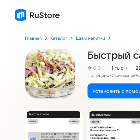
Главная
Каталог
Еда и напитки
Быстрый с
(
)
0,0
1 тыс +
2
Рейтинг:
Нет оценок
Скачиваний
Р
:
:
Установить с помо
Скриншоты