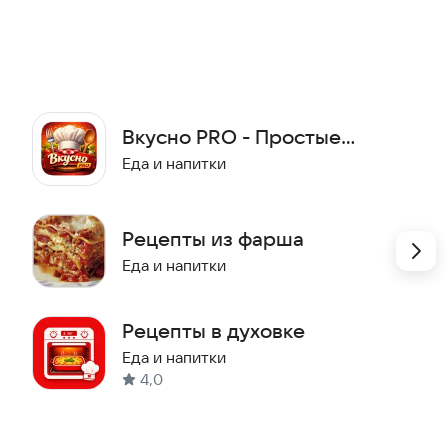
ых бюджетных до более изысканных, но все они
рецепт адаптирован так, чтобы даже новичок мог
времени и денег.
ивите своих близких!
Вкусно PRO - Простые
рецепты
Еда и напитки
Рецепты из фарша
Еда и напитки
Рецепты в духовке
Еда и напитки
4,0