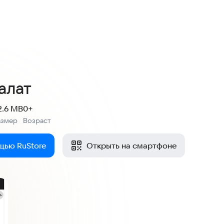
алат
2.6 MB
0+
азмер
Возраст
:
щью RuStore
Открыть на смартфоне