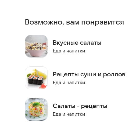
Здесь собраны только лучшие варианты: от сам
гарантированно получаются вкусными. Каждый 
легко справиться с процессом, не тратя много 
Возможно, вам понравится
Приготовьте идеальный салат прямо сейчас и уд
Вкусные салаты
Еда и напитки
Рецепты суши и роллов
Еда и напитки
Салаты - рецепты
Еда и напитки