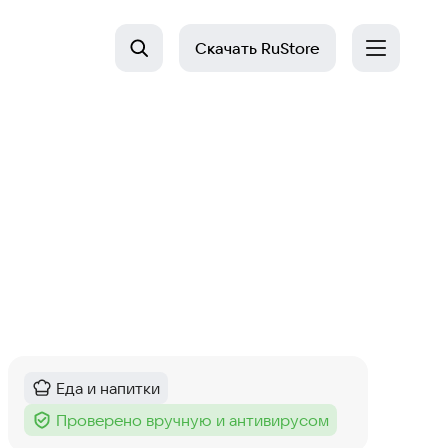
Скачать
RuStore
Еда и напитки
Категория
:
Проверено вручную и антивирусом
Тег
: