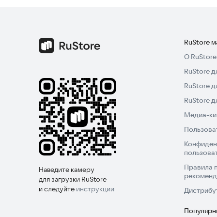
RuStore 
О RuStore
RuStore д
RuStore д
RuStore 
Медиа-кит
Пользова
Конфиден
пользова
Правила 
Наведите камеру
рекоменд
для загрузки RuStore
и следуйте
инструкции
Дистрибу
Популярн