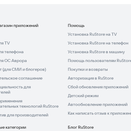
магазин приложений
Помощь
Установка RuStore на TV
ля TV
Установка RuStore на телефон
ля телефона
Установка RuStore в машину
для ОС Аврора
Помощь пользователям RuStor
 (для СМИ и блогеров)
Покупки и возвраты
тельское соглашение
Авторизация в RuStore
циальность для
Сбой обновления приложений
телей
Детский режим
применения
Автообновление приложений
ательных технологий RuStore
Как написать отзыв к приложе
тив для производителей
ые категории
Блог RuStore