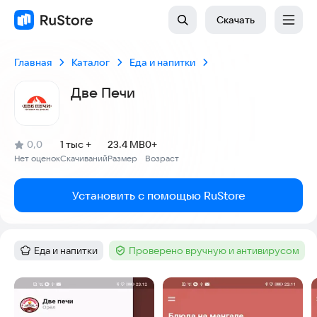
Скачать
Главная
Каталог
Еда и напитки
Две Печи
(
)
0,0
1 тыс +
23.4 MB
0+
Рейтинг:
Нет оценок
Скачиваний
Размер
Возраст
:
:
:
Установить с помощью RuStore
Еда и напитки
Проверено вручную и антивирусом
Категория
:
Тег
:
Скриншоты