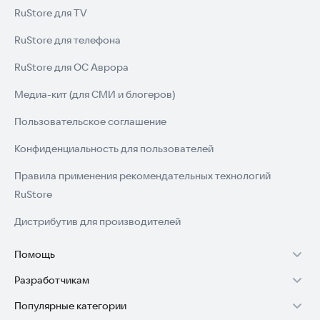
RuStore для TV
RuStore для телефона
RuStore для ОС Аврора
Медиа-кит (для СМИ и блогеров)
Пользовательское соглашение
Конфиденциальность для пользователей
Правила применения рекомендательных технологий
RuStore
Дистрибутив для производителей
Помощь
Разработчикам
Установка RuStore на TV
Популярные категории
Зарабатывать с RuStore
Установка RuStore на телефон