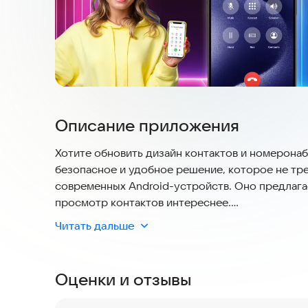
Описание приложения
Хотите обновить дизайн контактов и номеронаби
безопасное и удобное решение, которое не тр
современных Android-устройств. Оно предлага
просмотр контактов интереснее.
Читать дальше
С приложением Call Wallpaper: Dialer для Andr
Настройте экран, блокируйте спам и управляйт
Flash Color Phone.
Оценки и отзывы
📄 Основные функции приложения iCall: