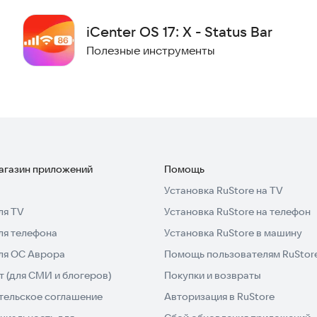
Встроенный блокировщик поможет сохранить телефон
iCenter OS 17: X - Status Bar
з списка заблокированных.
Полезные инструменты
ному диктофону. Функция Call Flash Color Phone
ажные переговоры или личные моменты.
е сегодня! Оцените возможности настройки и
или удобный контакт — здесь есть всё. Обновите
слаждайтесь яркими функциями. Преобразите общение и
магазин приложений
Помощь
Установка RuStore на TV
ля TV
Установка RuStore на телефон
 доступ к истории звонков для расширенного
ля телефона
Установка RuStore в машину
рганизовывать журналы прямо в приложении.
чанию: Установите iCall как приложение для звонков
для ОС Аврора
Помощь пользователям RuStor
ии, включая запись и отображение истории в
 (для СМИ и блогеров)
Покупки и возвраты
тельское соглашение
Авторизация в RuStore