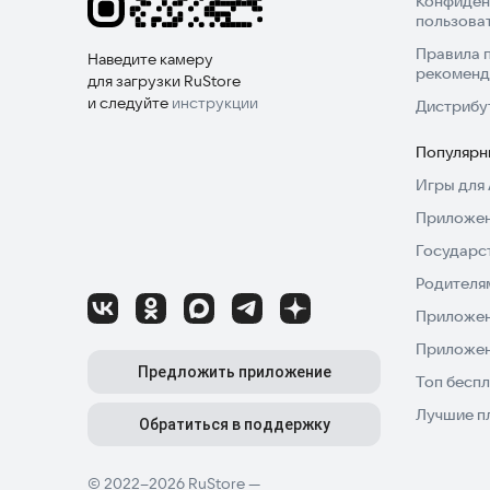
Конфиден
Попробуйте приложение iCall прямо сейчас и о
пользова
Правила 
Наведите камеру
рекоменд
для загрузки RuStore
и следуйте
инструкции
Дистрибу
Популярн
Игры для 
Приложен
Государс
Родителя
Приложен
Приложен
Предложить приложение
Топ беспл
Лучшие п
Обратиться в поддержку
© 2022–2026 RuStore —