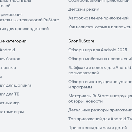
циальность для
Сбой обновления приложений
цените его возможности!
телей
Детский режим
применения
Автообновление приложений
ательных технологий RuStore
Как написать отзыв к приложе
тив для производителей
ые категории
Блог RuStore
Android
Обзоры игр для Android 2025
ия банков
Обзоры мобильных приложений
твенные
Лайфхаки и советы для Android
пользователей
м
Обзоры и инструкции по устано
ия для шопинга
и программ
ия для ТВ
Материалы RuStore: инструкци
обзоры, новости
атных игр
Детальные разборы приложений
латные игры
Топ приложений для Android T
Приложения для мам и детей