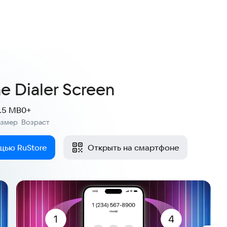
ne Dialer Screen
7.5 MB
0+
азмер
Возраст
:
щью RuStore
Открыть на смартфоне