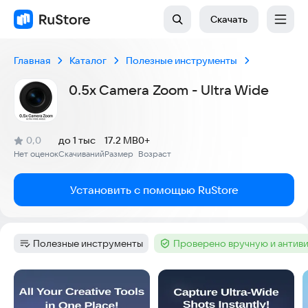
Скачать
Главная
Каталог
Полезные инструменты
0.5x Camera Zoom - Ultra Wide
(
)
0,0
до 1 тыс
17.2 MB
0+
Рейтинг:
Нет оценок
Скачиваний
Размер
Возраст
:
:
:
Установить с помощью RuStore
Полезные инструменты
Проверено вручную и антив
Категория
:
Тег
:
Скриншоты