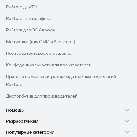
🔄 Примечание:
RuStore для TV
В ближайших обновлениях появятся некоторые
расширенные инструменты редактирования. Следите за
RuStore для телефона
новыми функциями, такими как улучшение фотографий с
RuStore для ОС Аврора
помощью искусственного интеллекта, дополнительные
фильтры и креативные эффекты.
Медиа-кит (для СМИ и блогеров)
Скачайте приложение прямо сейчас и начните творить уже
Пользовательское соглашение
сегодня.
Конфиденциальность для пользователей
Правила применения рекомендательных технологий
RuStore
Дистрибутив для производителей
Помощь
Разработчикам
Установка RuStore на TV
Популярные категории
Зарабатывать с RuStore
Установка RuStore на телефон