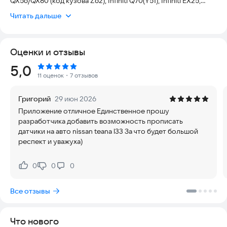
QX56/QX80 (код кузова Z62), Infiniti Q70(Y51), Infiniti EX25,
Infiniti EX35, Infiniti FX35(S51), Infiniti FX37(S51), Infiniti G37,
Читать дальше
Nissan Quest(E52), Nissan Elgrand(E52) активация датчиков
TPMS (ID REGIST) аналогично дилерскому ПО Consult 3 plus
- Чтение идентификационного номера электронных блоков
Оценки и отзывы
Управление задней пневмоподвеск для автомобилей Infiniti
Рейтинг:
5,0
QX56/QX80 (код кузова Z62):
11 оценок
・7 отзывов
- Через модуль E-SUS включать выключать компрессор,
открывать\закрывать клапан давления, включать\выключать
Григорий
29 июн 2026
индикатор CK SUSP на панели приборов
Приложение отличное Единственное прошу
- монитор параметров подвески: "VHCL HT INTLZ STA",
разработчика добавить возможность прописать
"VHCL HT INIT SLCT", "VHCL HEIGHT SEN", "VHCL HT CNVSN
датчики на авто nissan teana l33 За что будет большой
VL", "HGT FIX TIME", "VHCL HGT INIT VAL", "COMPRESSOR",
респект и уважуха)
"EXH SOLENOID"
Управление блоком комфорта для автомобилей Infiniti
0
0
0
Нравится:
Не нравится:
QX56/QX80 (код кузова Z62) и Nissan Patrol(код кузова Y62):
- Отключение и включение датчика дождя
Все отзывы
Что нового