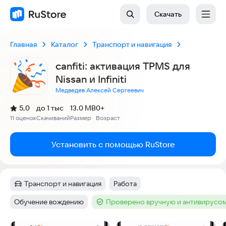
Скачать
Главная
Каталог
Транспорт и навигация
canfiti: активация TPMS для
Nissan и Infiniti
Медведев Алексей Сергеевич
(
)
5,0
до 1 тыс
13.0 MB
0+
Рейтинг:
11 оценок
Скачиваний
Размер
Возраст
:
:
:
Установить с помощью RuStore
Транспорт и навигация
Работа
Категория
:
Тег
:
Обучение вождению
Проверено вручную и антивирусо
Тег
:
Тег
: