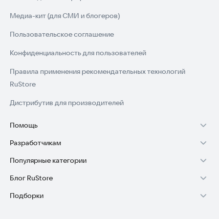
Медиа-кит (для СМИ и блогеров)
Пользовательское соглашение
Конфиденциальность для пользователей
Правила применения рекомендательных технологий
RuStore
Дистрибутив для производителей
Помощь
Разработчикам
Установка RuStore на TV
Популярные категории
Зарабатывать с RuStore
Установка RuStore на телефон
Блог RuStore
Игры для Android
Стать разработчиком
Установка RuStore в машину
Подборки
Обзоры игр для Android 2025
Приложения банков
Доступ к RuStore Консоль
Помощь пользователям RuStore
Игровой набор
Обзоры мобильных приложений 2025
Государственные
RuStore SDK (документация)