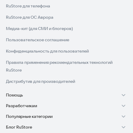
игроков.
RuStore для телефона
🔥 Почему стоит скачать:
RuStore для ОС Аврора
Медиа-кит (для СМИ и блогеров)
Если тебе нравятся
— парковка авто
Пользовательское соглашение
— симулятор вождения
— игры без интернета
Конфиденциальность для пользователей
— car parking simulator
— реалистичные игры про машины
Правила применения рекомендательных технологий
RuStore
то эта игра точно для тебя.
Дистрибутив для производителей
🚀 Скачай «Парковка автомобиля: симулятор» и стань
мастером парковки!
Помощь
Разработчик:
maks395@yandex.ru
Разработчикам
Установка RuStore на TV
Популярные категории
Зарабатывать с RuStore
Установка RuStore на телефон
Блог RuStore
Игры для Android
Стать разработчиком
Установка RuStore в машину