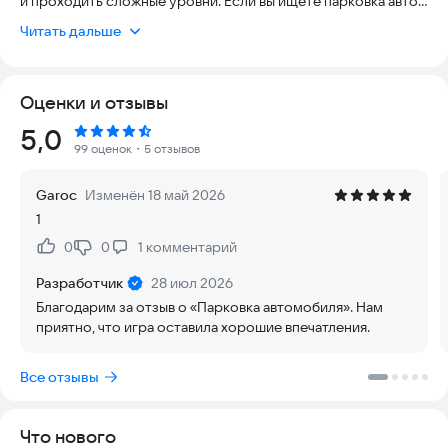
и проходить сложные уровни. Если вы ищете парковка авто,
симулятор парковки, car parking simulator или игры про
Читать дальше
машины без интернета — эта игра идеально вам подойдёт.
🚗 Симулятор парковки
Оценки и отзывы
Освойте навыки вождения и парковки в различных условиях.
Паркуйтесь между машинами, избегайте препятствий и
Рейтинг:
5,0
улучшайте свои навыки.
99 оценок
・5 отзывов
📶 Игра без интернета
Garoc
Изменён 18 май 2026
Полностью оффлайн режим — играйте без Wi-Fi и
1
мобильного интернета в любое время.
0
0
1
комментарий
Нравится:
Не нравится:
🅿 Реалистичная парковка
Почувствуйте себя водителем — используйте руль, газ,
Разработчик
28 июл 2026
тормоз и коробку передач.
Благодарим за отзыв о «Парковка автомобиля». Нам
приятно, что игра оставила хорошие впечатления.
В игре вас ждёт:
Все отзывы
— парковка автомобиля
— парковка авто
— симулятор парковки
Что нового
— car parking simulator