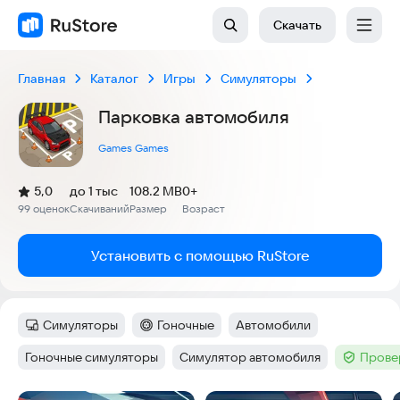
Скачать
Главная
Каталог
Игры
Симуляторы
Парковка автомобиля
Games Games
(
)
5,0
до 1 тыс
108.2 MB
0+
Рейтинг:
99 оценок
Скачиваний
Размер
Возраст
:
:
:
Установить с помощью RuStore
Симуляторы
Гоночные
Автомобили
Категория
:
Категория
:
Тег
:
Гоночные симуляторы
Симулятор автомобиля
Прове
Тег
:
Тег
:
Тег
: