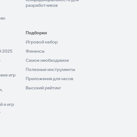
разработчиков
нию
Подборки
Игровой набор
 2025
Финансы
-
Самое необходимое
Полезные инструменты
вке игр
Приложения для часов
Высокий рейтинг
и,
 и игр
V