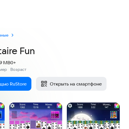
нок
чные
taire Fun
.9 MB
0+
мер
Возраст
:
щью RuStore
Открыть на смартфоне