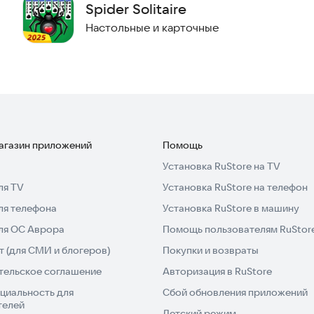
Spider Solitaire
Настольные и карточные
 копить монеты и звезды. Эти ресурсы можно
вых и рубашек карт, красивых фонов и эффектных
магазин приложений
Помощь
о всего мира игра поддерживает более 20 языков.
Установка RuStore на TV
, что позволяет переключаться между ними и
ля TV
Установка RuStore на телефон
ля телефона
Установка RuStore в машину
и откройте для себя мир увлекательных карточных
для ОС Аврора
Помощь пользователям RuStor
 (для СМИ и блогеров)
Покупки и возвраты
тельское соглашение
Авторизация в RuStore
циальность для
Сбой обновления приложений
телей
Детский режим