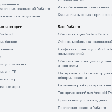
применения
Автообновление приложений
ательных технологий RuStore
Как написать отзыв к приложе
тив для производителей
ые категории
Блог RuStore
Android
Обзоры игр для Android 2025
ия банков
Обзоры мобильных приложений
твенные
Лайфхаки и советы для Android
пользователей
м
Обзоры и инструкции по устано
ия для шопинга
и программ
ия для ТВ
Материалы RuStore: инструкци
обзоры, новости
атных игр
Детальные разборы приложений
латные игры
Топ приложений для Android T
Приложения для мам и детей
Последние новости RuStore