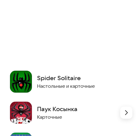
ка», в игре реализованы специальные функции, такие
вные испытания». Эти элементы делают геймплей
льше радости от процесса.
тия, например «Спасите рыбу», «Ресторан быстрого
Spider Solitaire
н». Участие в этих мероприятиях добавляет свежести в
Настольные и карточные
ьные награды.
Паук Косынка
Карточные
е количество различных задач. Выполняя ежедневные
ту и зарабатываете сказочные медали. Чем больше
алей получите.