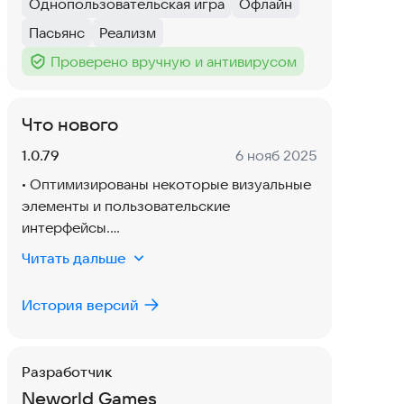
Однопользовательская игра
Офлайн
Тег
:
Тег
:
Пасьянс
Реализм
Тег
:
Тег
:
Проверено вручную и антивирусом
Тег
:
Что нового
Версия:
Дата:
1.0.79
6 нояб 2025
• Оптимизированы некоторые визуальные
элементы и пользовательские
интерфейсы.
• Исправлены ошибки и улучшена
Читать дальше
производительность.
История версий
Разработчик
Neworld Games