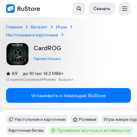
Скачать
Главная
Каталог
Игры
Настольные и карточные
CardROG
Пареев Михаил
(
)
4,9
до 10 тыс
14.2 MB
6+
Рейтинг:
12 оценок
Скачиваний
Размер
Возраст
:
:
:
Установить с помощью RuStore
Настольные и карточные
Ролевые
Игры жанра rogu
Категория
:
Категория
:
Тег
:
Карточные битвы
Проверено вручную и антивирусом
Тег
:
Тег
: