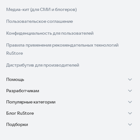
* Улучшена интеграция с игровыми функциями Samsung
Медиа-кит (для СМИ и блогеров)
Пользовательское соглашение
Конфиденциальность для пользователей
Правила применения рекомендательных технологий
RuStore
Дистрибутив для производителей
Помощь
Разработчикам
Установка RuStore на TV
Популярные категории
Зарабатывать с RuStore
Установка RuStore на телефон
Блог RuStore
Игры для Android
Стать разработчиком
Установка RuStore в машину
Подборки
Обзоры игр для Android 2025
Приложения банков
Доступ к RuStore Консоль
Помощь пользователям RuStore
Игровой набор
Обзоры мобильных приложений 2025
Государственные
RuStore SDK (документация)
Покупки и возвраты