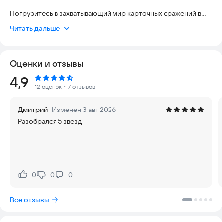
Погрузитесь в захватывающий мир карточных сражений в
стиле rogue-like! CardROG сочетает стратегическое
Читать дальше
планирование карт с напряженными боями против могучих
боссов.
Оценки и отзывы
✨ ОСНОВНЫЕ ОСОБЕННОСТИ:
Рейтинг:
4,9
СТРАТЕГИЧЕСКИЕ БОИ
12 оценок
・7 отзывов
• Пошаговая боевая система с картами
• Используйте карты атаки, защиты и исцеления
Дмитрий
Изменён 3 авг 2026
• Управляйте энергией для оптимальных комбинаций
Разобрался 5 звезд
• Побеждайте боссов и получайте награды
БЕСКОНЕЧНЫЙ РЕЖИМ
• Генерация случайных боссов с уникальными
способностями
• Динамическая система сложности
0
0
0
Нравится:
Не нравится:
• Каждая игра - уникальный вызов
Все отзывы
СИСТЕМА РАЗВИТИЯ
• Выбирайте награды после каждой победы
• Усиливайте свою колоду новыми картами