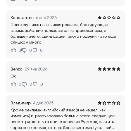
Нравится:
Не нравится:
Константин
6 апр 2026
Повсюду лишь навязчивая реклама, блокирующая
взаимодействие пользователя с приложением, и
больше ничего. Единица для такого поделия - это ещё
слишком много.
3
0
0
Нравится:
Не нравится:
Benzo
29 янв 2026
Ok
0
0
0
Нравится:
Не нравится:
Владимир
4 дек 2025
Кроме рекламы: английский язык (я не нашёл, как
изменить) и, разочаровало больше всего следующее:
несмотря на то, что приложение из Рустора, платить
через него нельзя, т.к. платёжная система Гугол пей....