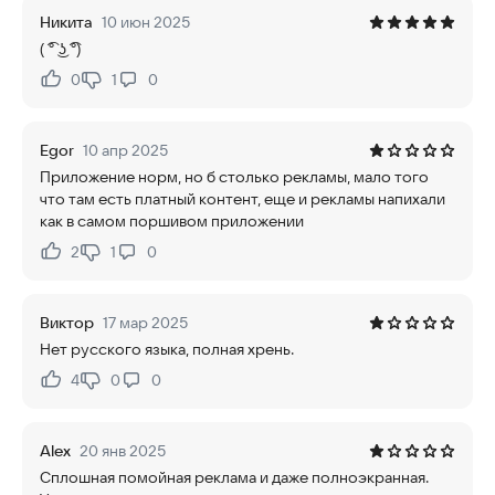
Никита
10 июн 2025
( ͡° ͜ʖ ͡°)
0
1
0
Нравится:
Не нравится:
Egor
10 апр 2025
Приложение норм, но б столько рекламы, мало того
что там есть платный контент, еще и рекламы напихали
как в самом поршивом приложении
2
1
0
Нравится:
Не нравится:
Виктор
17 мар 2025
Нет русского языка, полная хрень.
4
0
0
Нравится:
Не нравится:
Alex
20 янв 2025
Сплошная помойная реклама и даже полноэкранная.