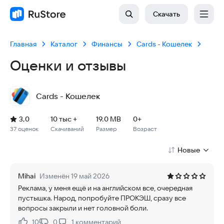
Скачать
Главная
Каталог
Финансы
Cards - Кошелек
Оценки и отзывы
Cards - Кошелек
Рейтинг: 3,0, 37 оценок
Скачиваний: 10 тыс +
Размер файла: 19.0 MB
Возрастное ограничение: 19.0 MB
3,0
10 тыс +
19.0 MB
0+
37 оценок
Скачиваний
Размер
Возраст
Новые
Mihai
Изменён 19 май 2026
Реклама, у меня ещё и на английском все, очередная
пустышка. Народ, попробуйте ПРОКЭШ, сразу все
вопросы закрыли и нет головной боли.
10
0
1
комментарий