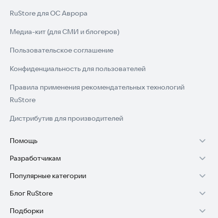
RuStore для ОС Аврора
Медиа-кит (для СМИ и блогеров)
Пользовательское соглашение
Конфиденциальность для пользователей
Правила применения рекомендательных технологий
RuStore
Дистрибутив для производителей
Помощь
Разработчикам
Установка RuStore на TV
Популярные категории
Зарабатывать с RuStore
Установка RuStore на телефон
Блог RuStore
Игры для Android
Стать разработчиком
Установка RuStore в машину
Подборки
Обзоры игр для Android 2025
Приложения банков
Доступ к RuStore Консоль
Помощь пользователям RuStore