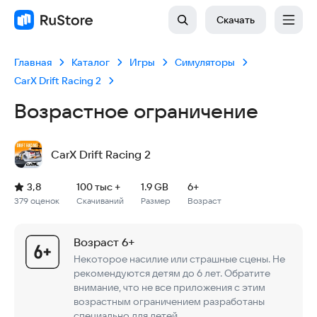
Скачать
Главная
Каталог
Игры
Симуляторы
CarX Drift Racing 2
Возрастное ограничение
CarX Drift Racing 2
Рейтинг: 3,8, 379 оценок
Скачиваний: 100 тыс +
Размер файла: 1.9 GB
Возрастное ограничение: 1.9 GB
3,8
100 тыс +
1.9 GB
6+
379 оценок
Скачиваний
Размер
Возраст
Возраст 6+
Некоторое насилие или страшные сцены. Не
рекомендуются детям до 6 лет. Обратите
внимание, что не все приложения с этим
возрастным ограничением разработаны
специально для детей