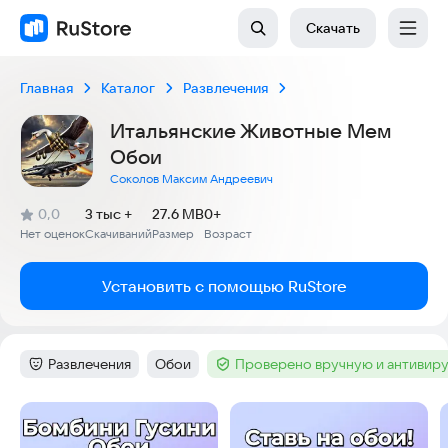
Скачать
Главная
Каталог
Развлечения
Итальянские Животные Мем
Обои
Соколов Максим Андреевич
(
)
0,0
3 тыс +
27.6 MB
0+
Рейтинг:
Нет оценок
Скачиваний
Размер
Возраст
:
:
:
Установить с помощью RuStore
Развлечения
Обои
Проверено вручную и антивир
Категория
:
Тег
:
Тег
:
Скриншоты