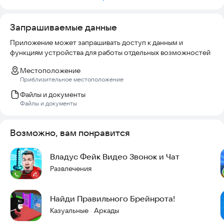
✔ Высокое качество изображений – четкие, яркие и
стильные.
Запрашиваемые данные
✔ Возможность скачивания картинок на телефон.
✔ Делитесь с друзьями любимыми обоями в один клик!
Приложение может запрашивать доступ к данным и
✔ Удобный интерфейс – выбирайте, сохраняйте,
функциям устройства для работы отдельных возможностей
устанавливайте в пару нажатий.
Местоположение
Итальянские мемные животные уже ждут тебя! Установи
Приблизительное местоположение
Итальянские Животные Мем Обои HD и окунись в мир
Файлы и документы
Бомбини Гусини, Пиццано Собакано и других легендарных
Файлы и документы
персонажей! 🇮🇹🐊🐕
Возможно, вам понравится
Владус Фейк Видео Звонок и Чат
Развлечения
Найди Правильного Брейнрота!
Казуальные
Аркады
·