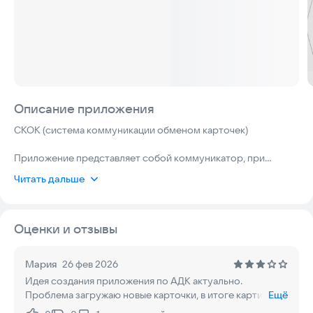
Описание приложения
СКОК (система коммуникации обменом карточек)
Приложение представляет собой коммуникатор, при
помощи которого можно обозначать желаемые предметы,
Читать дальше
действия, свойства, путем выбора соответствующей
карточки и составлять фразы из предметов, действий,
свойств и т.д.
Оценки и отзывы
Приложение может использоваться для альтернативной и
дополнительной коммуникации (АДК). Оно будет полезно
Мария
26 фев 2026
людям, испытывающим сложности в произношении, при
Идея создания приложения по АДК актуально.
таких нарушениях как: РАС (расстройство аутистического
Проблема загружаю новые карточки, в итоге картинки
Ещё
спектра или аутизм), алалия, афазия и т.п.
на всех это последнее изображение. Что делать ?