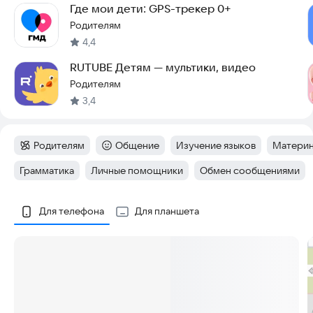
Где мои дети: GPS-трекер 0+
Родителям
4,4
RUTUBE Детям — мультики, видео
Родителям
3,4
Родителям
Общение
Изучение языков
Материн
Категория
:
Категория
:
Тег
:
Тег
:
Грамматика
Личные помощники
Обмен сообщениями
Тег
:
Тег
:
Тег
:
Скриншоты
Для телефона
Для планшета