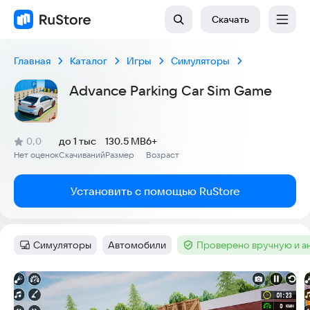
Скачать
Главная
Каталог
Игры
Симуляторы
Advance Parking Car Sim Game
(
)
0,0
до 1 тыс
130.5 MB
6+
Рейтинг:
Нет оценок
Скачиваний
Размер
Возраст
:
:
:
Установить с помощью RuStore
Симуляторы
Автомобили
Проверено вручную и а
Категория
:
Тег
:
Тег
:
Скриншоты