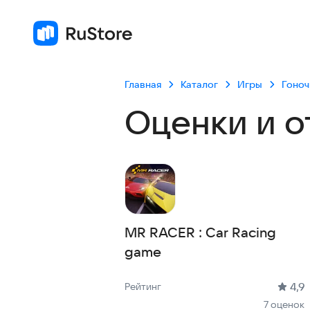
Главная
Каталог
Игры
Гоно
Оценки и о
MR RACER : Car Racing
game
Рейтинг: 4,9, 7 оценок
Скачиваний: до 10 тыс
Размер файла: 81.7 MB
Возрастное ограничение: 81.7 MB
4,9
Рейтинг
7 оценок