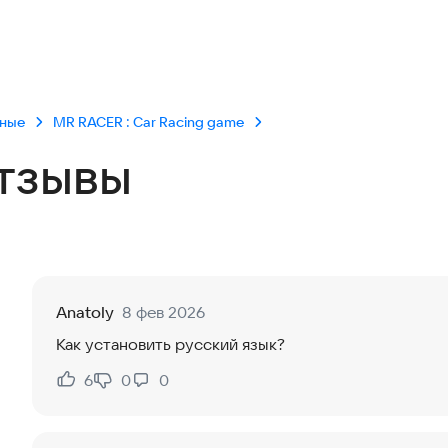
чные
MR RACER : Car Racing game
тзывы
Anatoly
8 фев 2026
Как установить русский язык?
6
0
0
Нравится:
Не нравится: