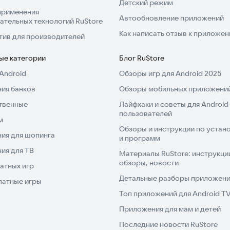
Детский режим
применения
Автообновление приложений
ательных технологий RuStore
Как написать отзыв к приложе
тив для производителей
ые категории
Блог RuStore
Android
Обзоры игр для Android 2025
ия банков
Обзоры мобильных приложений
твенные
Лайфхаки и советы для Android
пользователей
м
Обзоры и инструкции по устано
ия для шопинга
и программ
ия для ТВ
Материалы RuStore: инструкци
обзоры, новости
атных игр
Детальные разборы приложений
латные игры
Топ приложений для Android T
Приложения для мам и детей
Последние новости RuStore