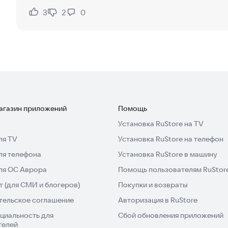
3
2
0
Нравится:
Не нравится:
магазин приложений
Помощь
Установка RuStore на TV
ля TV
Установка RuStore на телефон
ля телефона
Установка RuStore в машину
для ОС Аврора
Помощь пользователям RuStor
 (для СМИ и блогеров)
Покупки и возвраты
тельское соглашение
Авторизация в RuStore
циальность для
Сбой обновления приложений
телей