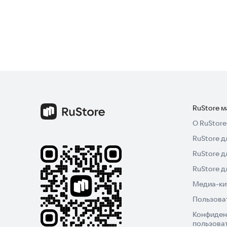
RuStore 
О RuStore
RuStore д
RuStore д
RuStore 
Медиа-кит
Пользова
Конфиден
пользова