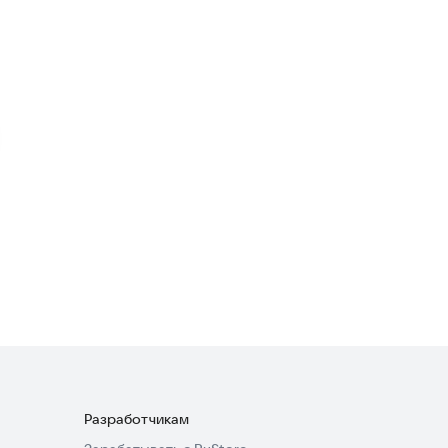
Magic 8 Ball
Казуальные
4,2
Magic ball
Словесные
Цветные шарики
Казуальные
Разработчикам