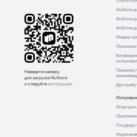
О RuStore
RuStore д
RuStore д
RuStore 
Медиа-кит
Пользова
Конфиден
пользова
Правила 
Наведите камеру
рекоменд
для загрузки RuStore
и следуйте
инструкции
Дистрибу
Популярн
Игры для 
Приложен
Государс
Родителя