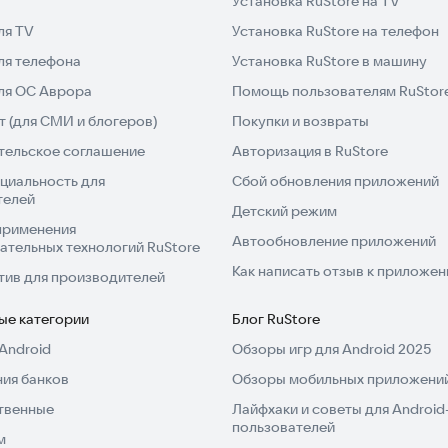
Установка RuStore на TV
ля TV
Установка RuStore на телефон
ля телефона
Установка RuStore в машину
для ОС Аврора
Помощь пользователям RuStor
 (для СМИ и блогеров)
Покупки и возвраты
тельское соглашение
Авторизация в RuStore
циальность для
Сбой обновления приложений
телей
Детский режим
применения
Автообновление приложений
ательных технологий RuStore
Как написать отзыв к приложе
тив для производителей
ые категории
Блог RuStore
Android
Обзоры игр для Android 2025
ия банков
Обзоры мобильных приложений
твенные
Лайфхаки и советы для Android
пользователей
м