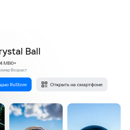
ystal Ball
.4 MB
0+
азмер
Возраст
:
щью RuStore
Открыть на смартфоне