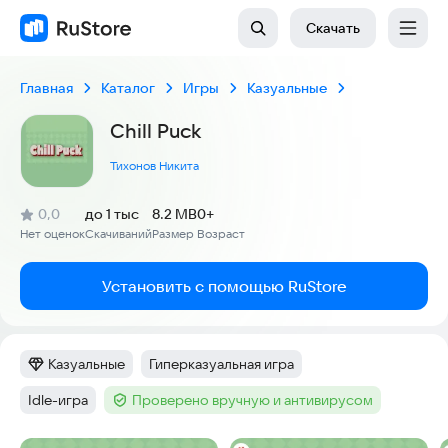
Скачать
Главная
Каталог
Игры
Казуальные
Chill Puck
Тихонов Никита
(
)
0,0
до 1 тыс
8.2 MB
0+
Рейтинг:
Нет оценок
Скачиваний
Размер
Возраст
:
:
:
Установить с помощью RuStore
Казуальные
Гиперказуальная игра
Категория
:
Тег
:
Idle-игра
Проверено вручную и антивирусом
Тег
:
Тег
: