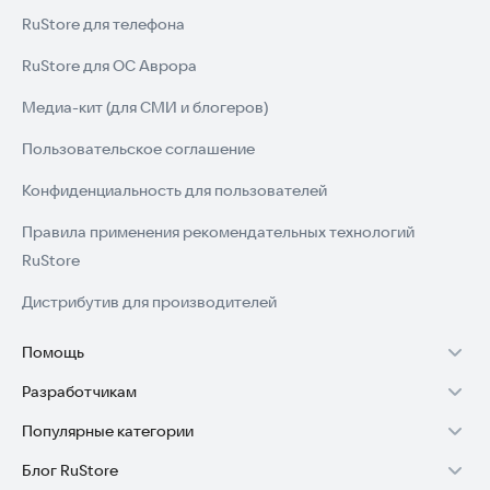
RuStore для телефона
RuStore для ОС Аврора
Медиа-кит (для СМИ и блогеров)
Пользовательское соглашение
Конфиденциальность для пользователей
Правила применения рекомендательных технологий
RuStore
Дистрибутив для производителей
Помощь
Разработчикам
Установка RuStore на TV
Популярные категории
Зарабатывать с RuStore
Установка RuStore на телефон
Блог RuStore
Игры для Android
Стать разработчиком
Установка RuStore в машину