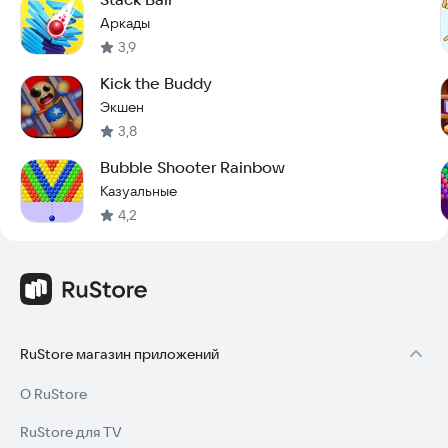
Аркады
3,9
Kick the Buddy
Экшен
3,8
Bubble Shooter Rainbow
Казуальные
4,2
RuStore магазин приложений
О RuStore
RuStore для TV