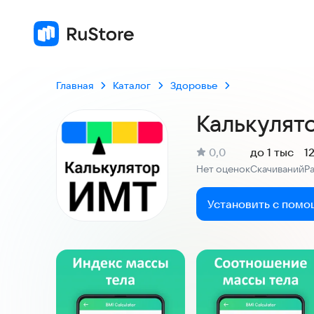
Главная
Каталог
Здоровье
Калькулят
(
)
0,0
до 1 тыс
1
Рейтинг:
Нет оценок
Скачиваний
Р
:
:
Установить с помо
Скриншоты