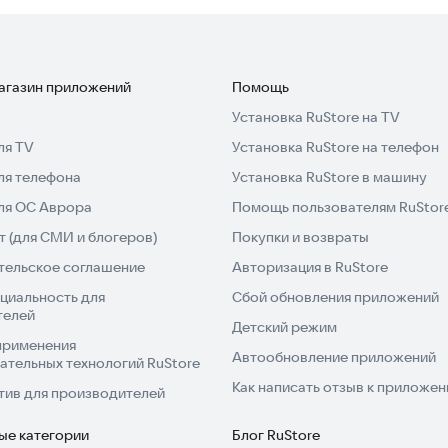
магазин приложений
Помощь
Установка RuStore на TV
ин вы вводите свой рост. Программа автоматически
ля TV
Установка RuStore на телефон
ла. Формула проста: идеальный вес в килограммах
ля телефона
Установка RuStore в машину
й результат — это общий показатель вашего риска
для ОС Аврора
Помощь пользователям RuStor
 (для СМИ и блогеров)
Покупки и возвраты
нтерпретировать результат по стандартным
тельское соглашение
Авторизация в RuStore
циальность для
Сбой обновления приложений
с.
телей
м весе.
Детский режим
применения
Автообновление приложений
ательных технологий RuStore
ении.
Как написать отзыв к приложе
тив для производителей
 у него есть ограничения. Он не учитывает
ые категории
Блог RuStore
деление жира. Поэтому для полной картины здоровья