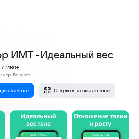
ор ИМТ -Идеальный вес
2.7 MB
0+
азмер
Возраст
:
щью RuStore
Открыть на смартфоне