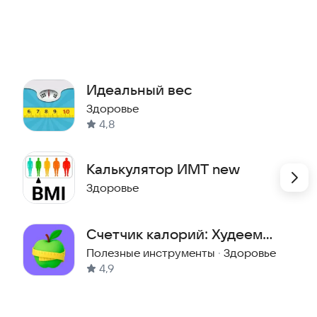
инструмент для женщин, вы узнаете о составе своего
Идеальный вес
Здоровье
 воды
4,8
Калькулятор ИМТ new
Здоровье
Счетчик калорий: Худеем
вместе
Полезные инструменты
·
Здоровье
4,9