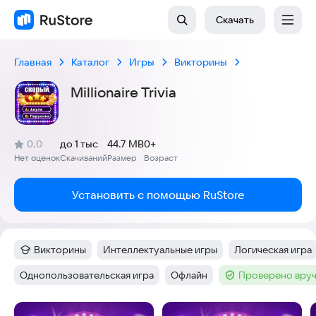
Скачать
Главная
Каталог
Игры
Викторины
Millionaire Trivia
(
)
0,0
до 1 тыс
44.7 MB
0+
Рейтинг:
Нет оценок
Скачиваний
Размер
Возраст
:
:
:
Установить с помощью RuStore
Викторины
Интеллектуальные игры
Логическая игра
Категория
:
Тег
:
Тег
:
Однопользовательская игра
Офлайн
Проверено вруч
Тег
:
Тег
:
Тег
:
Скриншоты