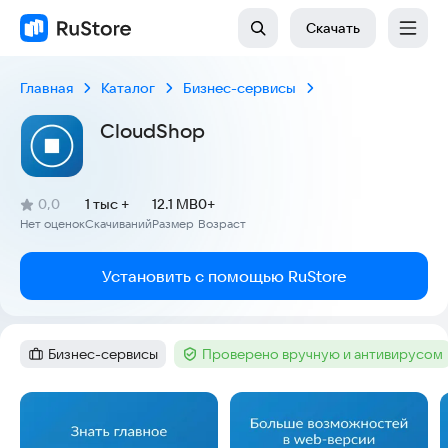
Скачать
Главная
Каталог
Бизнес-сервисы
CloudShop
(
)
0,0
1 тыс +
12.1 MB
0+
Рейтинг:
Нет оценок
Скачиваний
Размер
Возраст
:
:
:
Установить с помощью RuStore
Бизнес-сервисы
Проверено вручную и антивирусом
Категория
:
Тег
:
Скриншоты