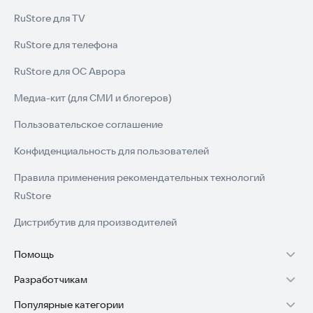
RuStore для TV
RuStore для телефона
RuStore для ОС Аврора
Медиа-кит (для СМИ и блогеров)
Пользовательское соглашение
Конфиденциальность для пользователей
Правила применения рекомендательных технологий
RuStore
Дистрибутив для производителей
Помощь
Разработчикам
Установка RuStore на TV
Популярные категории
Зарабатывать с RuStore
Установка RuStore на телефон