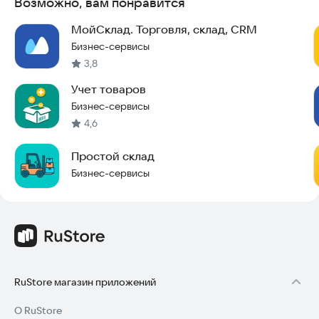
Возможно, вам понравится
решение не требует использования 1С, что делает его
доступным и простым в освоении. Программа обеспечивает
МойСклад. Торговля, склад, CRM
безопасность данных, удобство использования и
Бизнес-сервисы
актуальность функционала для современных задач.
3,8
Попробуйте Cloudshop прямо сейчас и упростите
Учет товаров
управление своим бизнесом.
Бизнес-сервисы
4,6
Простой склад
Бизнес-сервисы
RuStore магазин приложений
О RuStore