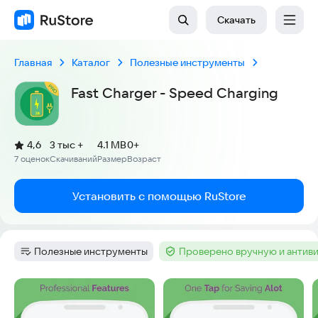
Скачать
Главная
Каталог
Полезные инструменты
Fast Charger - Speed Charging
(
)
4,6
3 тыс +
4.1 MB
0+
Рейтинг:
7 оценок
Скачиваний
Размер
Возраст
:
:
:
Установить с помощью RuStore
Полезные инструменты
Проверено вручную и антив
Категория
:
Тег
:
Скриншоты