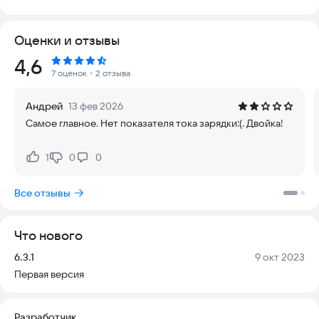
смартфонов. Приложение не требует постоянного
подключения к интернету и работает даже в офлайн-
Оценки и отзывы
режиме. Оно оптимизировано под разные версии Android и
не влияет на стабильность работы устройства.
Рейтинг:
4,6
7 оценок
・2 отзыва
**Как работает Fast Charger**
Андрей
13 фев 2026
Когда вы подключаете телефон к зарядному устройству,
Самое главное. Нет показателя тока зарядки:(. Двойка!
приложение автоматически активируется. Оно временно
отключает фоновые процессы, очищает оперативную
память и отключает Bluetooth и Wi-Fi, чтобы снизить
1
0
0
Нравится:
Не нравится:
энергопотребление. Это позволяет ускорить зарядку и
сэкономить время.
Все отзывы
**Что делает Fast Charger**
Что нового
- **Оценка времени автономной работы**
Приложение отслеживает уровень заряда и предсказывает,
Версия:
Дата:
6.3.1
9 окт 2023
сколько времени у вас останется автономности. Это
Первая версия
помогает планировать использование телефона.
- **Ускорение зарядки**
Разработчик