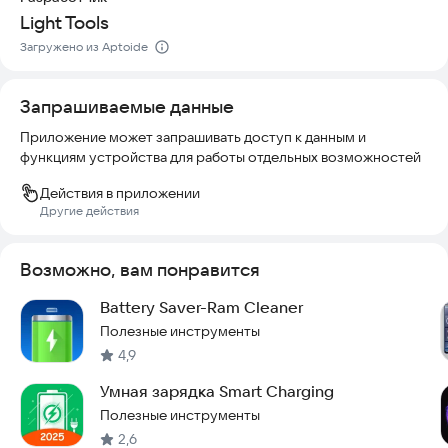
Благодаря оптимизированному алгоритму Fast Charger
Light Tools
увеличивает скорость зарядки, уменьшая время,
необходимое для полной зарядки аккумулятора.
Загружено из Aptoide
**Почему стоит попробовать**
Запрашиваемые данные
Если вы часто теряете время на зарядку телефона, Fast
Приложение может запрашивать доступ к данным и
Charger — отличное решение. Он прост в использовании, не
функциям устройства для работы отдельных возможностей
требует сложных настроек и работает эффективно без
лишних усилий с вашей стороны. Установите приложение и
Действия в приложении
почувствуйте разницу в скорости зарядки уже сегодня.
Другие действия
**Установите Fast Charger и начните экономить время на
зарядке!**
Возможно, вам понравится
Battery Saver-Ram Cleaner
Полезные инструменты
4,9
Умная зарядка Smart Charging
Полезные инструменты
2,6