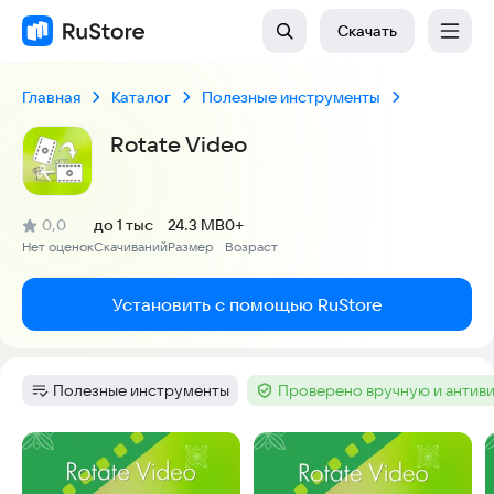
Скачать
Главная
Каталог
Полезные инструменты
Rotate Video
(
)
0,0
до 1 тыс
24.3 MB
0+
Рейтинг:
Нет оценок
Скачиваний
Размер
Возраст
:
:
:
Установить с помощью RuStore
Полезные инструменты
Проверено вручную и антив
Категория
:
Тег
:
Скриншоты