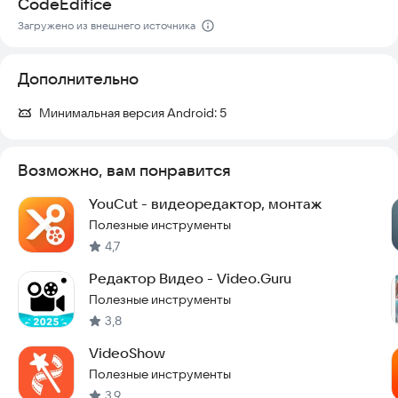
CodeEdifice
► Укажите угол поворота (90, 180 или 270 градусов)
► Нажмите кнопку «Сохранить»
Загружено из внешнего источника
► Настройте звук (оставить оригинал, отключить или
выбрать свой файл)
Дополнительно
► Подтвердите действие кнопкой «ОК»
► Дождитесь окончания обработки
► Легко отправьте готовое видео друзьям
Минимальная версия Android:
5
Попробуйте Rotate Video прямо сейчас, чтобы мгновенно
исправить ориентацию ваших записей.
Возможно, вам понравится
YouCut - видеоредактор, монтаж
Полезные инструменты
4,7
Редактор Видео - Video.Guru
Полезные инструменты
3,8
VideoShow
Полезные инструменты
3,9