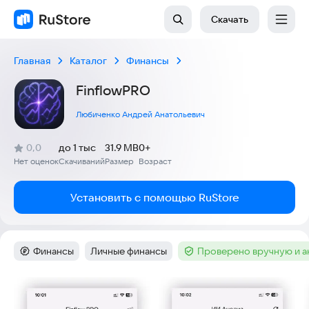
Скачать
Главная
Каталог
Финансы
FinflowPRO
Любиченко Андрей Анатольевич
(
)
0,0
до 1 тыс
31.9 MB
0+
Рейтинг:
Нет оценок
Скачиваний
Размер
Возраст
:
:
:
Установить с помощью RuStore
Финансы
Личные финансы
Проверено вручную и 
Категория
:
Тег
:
Тег
:
Скриншоты