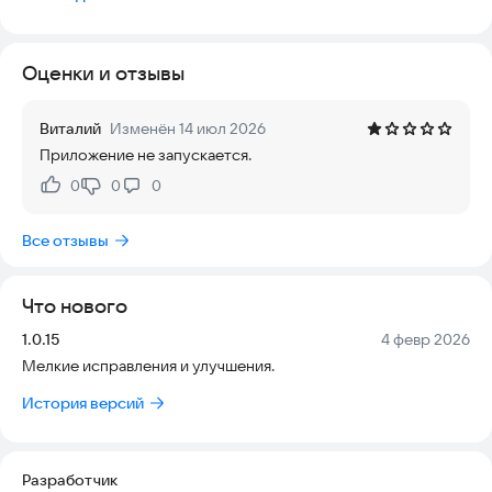
советы от ИИ-консультанта прямо в вашем кармане!
Оценки и отзывы
Виталий
Изменён 14 июл 2026
Приложение не запускается.
0
0
0
Нравится:
Не нравится:
Все отзывы
Что нового
Версия:
Дата:
1.0.15
4 февр 2026
Мелкие исправления и улучшения.
История версий
Разработчик