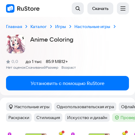
Скачать
Главная
Каталог
Игры
Настольные игры
Anime Coloring
(
)
0,0
до 1 тыс
85.9 MB
12+
Рейтинг:
Нет оценок
Скачиваний
Размер
Возраст
:
:
:
Установить с помощью RuStore
Настольные игры
Однопользовательская игра
Офлай
Категория
:
Тег
:
Тег
:
Раскраски
Стилизация
Искусство и дизайн
Провер
Тег
:
Тег
:
Тег
:
Тег
:
Скриншоты