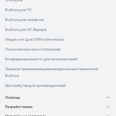
О RuStore
RuStore для TV
RuStore для телефона
RuStore для ОС Аврора
Медиа-кит (для СМИ и блогеров)
Пользовательское соглашение
Конфиденциальность для пользователей
Правила применения рекомендательных технологий
RuStore
Дистрибутив для производителей
Помощь
Разработчикам
Установка RuStore на TV