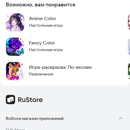
способностям и помогают совершенствовать мастерство.
Возможно, вам понравится
Независимо от того, новичок вы или опытный художник,
раскраски по номерам подойдут всем, кто любит аниме.
Anime Color
Начните свое художественное путешествие сегодня и
Настольные игры
откройте красоту аниме-раскрасок. Попробуйте
приложение прямо сейчас, чтобы создать свой первый
шедевр в стиле скетч-арт.
Fancy Color
Настольные игры
Игра-раскраска: По числам
Развлечения
RuStore магазин приложений