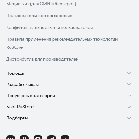
Медиа-кит (для СМИ и блогеров)
Пользовательское соглашение
Конфиденциальность для пользователей
Правила применения рекомендательных технологий
RuStore
Дистрибутив для производителей
Помощь
Разработчикам
Установка RuStore на TV
Популярные категории
Зарабатывать с RuStore
Установка RuStore на телефон
Блог RuStore
Игры для Android
Стать разработчиком
Установка RuStore в машину
Подборки
Обзоры игр для Android 2025
Приложения банков
Доступ к RuStore Консоль
Помощь пользователям RuStore
Игровой набор
Обзоры мобильных приложений 2025
Государственные
RuStore SDK (документация)
Покупки и возвраты