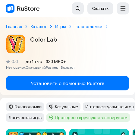
Скачать
Главная
Каталог
Игры
Головоломки
Color Lab
(
)
0,0
до 1 тыс
33.1 MB
0+
Рейтинг:
Нет оценок
Скачиваний
Размер
Возраст
:
:
:
Установить с помощью RuStore
Головоломки
Казуальные
Интеллектуальные игры
Категория
:
Категория
:
Тег
:
Логическая игра
Проверено вручную и антивирусом
Тег
:
Тег
:
Скриншоты