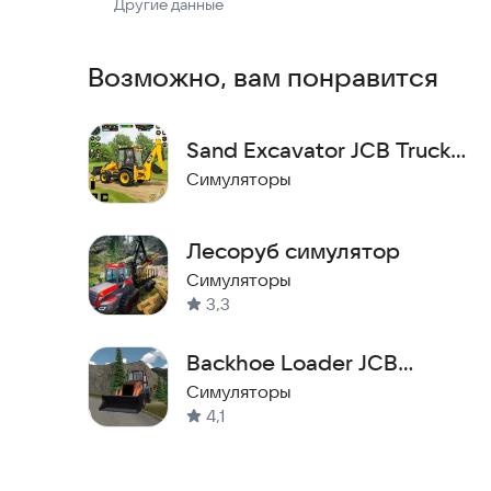
Другие данные
Возможно, вам понравится
Sand Excavator JCB Truck
3D
Симуляторы
Лесоруб симулятор
Симуляторы
3,3
Backhoe Loader JCB
Simulator
Симуляторы
4,1