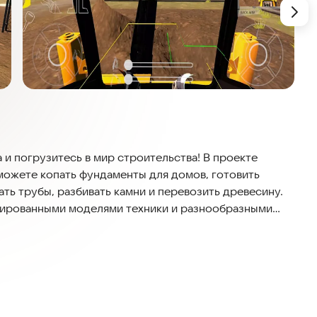
 и погрузитесь в мир строительства! В проекте
можете копать фундаменты для домов, готовить
ть трубы, разбивать камни и перевозить древесину.
зированными моделями техники и разнообразными
бы прокачать свои навыки раскопки.
временные устройства, работает стабильно даже без
ным требованиям к мобильным приложениям. Вы
я данных и с максимальным комфортом управления.