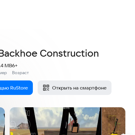
4,4
15 оценок
 Backhoe Construction
.4 MB
6+
мер
Возраст
:
щью RuStore
Открыть на смартфоне