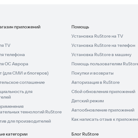
магазин приложений
Помощь
Установка RuStore на TV
ля TV
Установка RuStore на телефон
ля телефона
Установка RuStore в машину
для ОС Аврора
Помощь пользователям RuStor
 (для СМИ и блогеров)
Покупки и возвраты
тельское соглашение
Авторизация в RuStore
циальность для
Сбой обновления приложений
телей
Детский режим
применения
Автообновление приложений
ательных технологий RuStore
Как написать отзыв к приложе
тив для производителей
ые категории
Блог RuStore