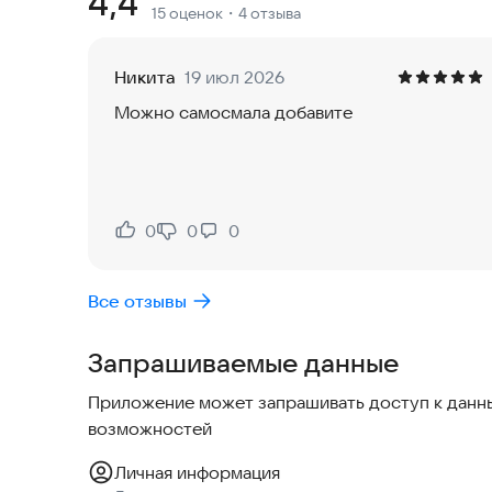
Рейтинг:
4,4
15 оценок
・4 отзыва
Попробуйте поиграть прямо сейчас и почувств
Никита
19 июл 2026
Можно самосмала добавите
0
0
0
Нравится:
Не нравится:
Все отзывы
Запрашиваемые данные
Приложение может запрашивать доступ к данны
возможностей
Личная информация