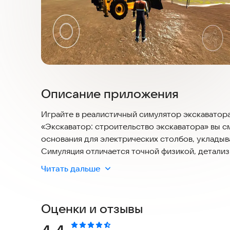
Описание приложения
Играйте в реалистичный симулятор экскаватора
«Экскаватор: строительство экскаватора» вы с
основания для электрических столбов, укладыва
Симуляция отличается точной физикой, детали
рабочими сценариями. Выполняйте задания, что
Читать дальше
Эта игра безопасна для установки на любые со
интернета и полностью соответствует актуаль
Оценки и отзывы
сможете наслаждаться процессом без риска дл