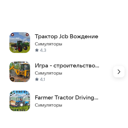
Трактор Jcb Вождение
Симуляторы
4,3
Игра - строительство
мостов 3d
Симуляторы
4,1
Farmer Tractor Driving
Games
Симуляторы