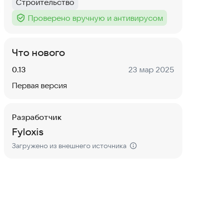
Строительство
Тег
:
Проверено вручную и антивирусом
Тег
:
Что нового
Версия:
Дата:
0.13
23 мар 2025
Первая версия
Разработчик
Fyloxis
Загружено из внешнего источника