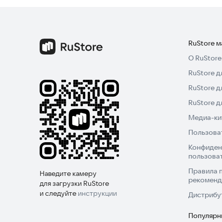
RuStore 
О RuStore
RuStore д
RuStore д
RuStore 
Медиа-кит
Пользова
Конфиден
пользова
Правила 
Наведите камеру
рекоменд
для загрузки RuStore
и следуйте
инструкции
Дистрибу
Популярн