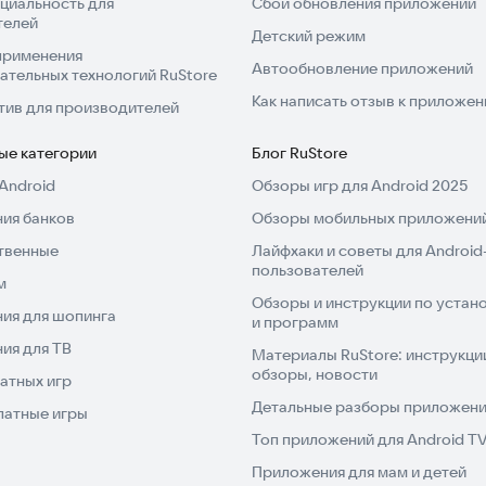
циальность для
Сбой обновления приложений
телей
Детский режим
применения
Автообновление приложений
ательных технологий RuStore
Как написать отзыв к приложе
тив для производителей
ые категории
Блог RuStore
Android
Обзоры игр для Android 2025
ия банков
Обзоры мобильных приложений
твенные
Лайфхаки и советы для Android
пользователей
м
Обзоры и инструкции по устано
ия для шопинга
и программ
ия для ТВ
Материалы RuStore: инструкци
обзоры, новости
атных игр
Детальные разборы приложений
латные игры
Топ приложений для Android T
Приложения для мам и детей