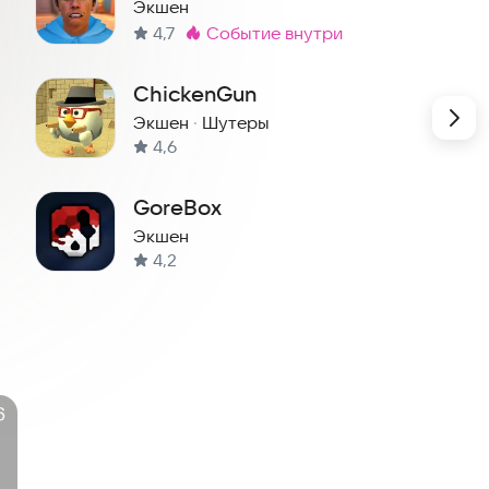
Экшен
4,7
событие внутри
Метка
:
ChickenGun
Экшен
·
Шутеры
4,6
GoreBox
Экшен
4,2