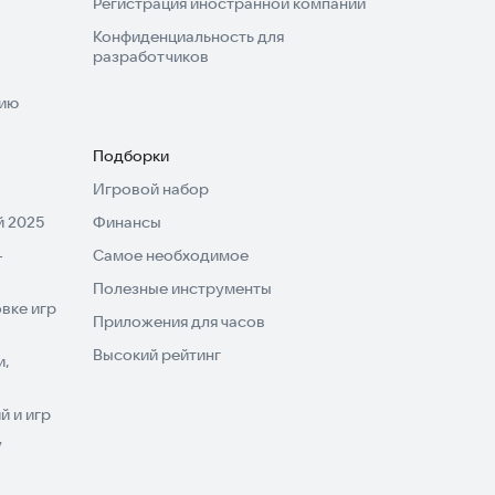
Регистрация иностранной компании
Конфиденциальность для
разработчиков
нию
Подборки
Игровой набор
 2025
Финансы
-
Самое необходимое
Полезные инструменты
вке игр
Приложения для часов
Высокий рейтинг
и,
 и игр
V