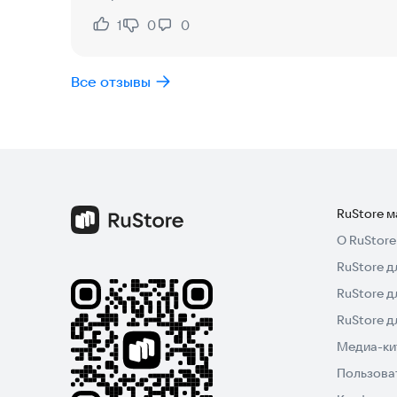
1
0
0
Нравится:
Не нравится:
Все отзывы
RuStore 
О RuStore
RuStore д
RuStore д
RuStore 
Медиа-кит
Пользова