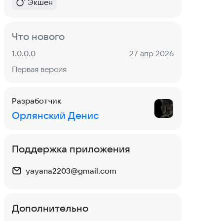
Экшен
Экшен
Категория
:
4,5
выбор редакции
Метка
:
Что нового
MadOut2 BigCityOnline
Версия:
Дата:
1.0.0.0
27 апр 2026
Экшен
·
Гоночные
4,3
Первая версия
World War Heroes:
Разработчик
Стрелялки
Шутеры
·
Экшен
Орлянский Денис
4,8
Поддержка приложения
yayana2203@gmail.com
Дополнительно