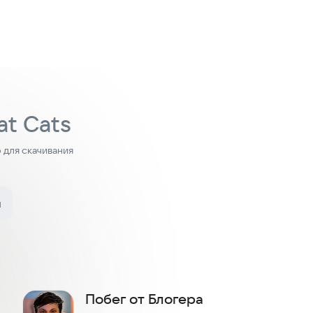
at Cats
для скачивания
и
Побег от Блогера