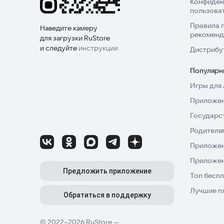
Конфиден
пользова
Правила 
Наведите камеру
рекоменд
для загрузки RuStore
и следуйте
инструкции
Дистрибу
Популярн
Игры для 
Приложен
Государс
Родителя
Приложен
Приложен
Предложить приложение
Топ беспл
Лучшие п
Обратиться в поддержку
© 2022–2026 RuStore —