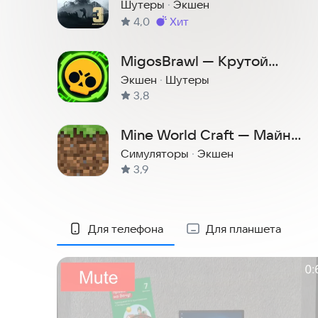
Тактический шутер
Шутеры
·
Экшен
4,0
хит
Метка
:
MigosBrawl — Крутой
приватный сервер Brawl
Экшен
·
Шутеры
3,8
Stars
Mine World Craft — Майн
Ворлд Крафт
Симуляторы
·
Экшен
3,9
Скриншоты
Для телефона
Для планшета