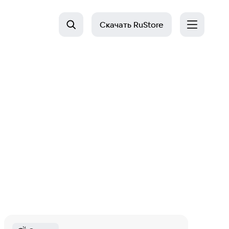
Скачать
RuStore
Last Day on Earth: Survival