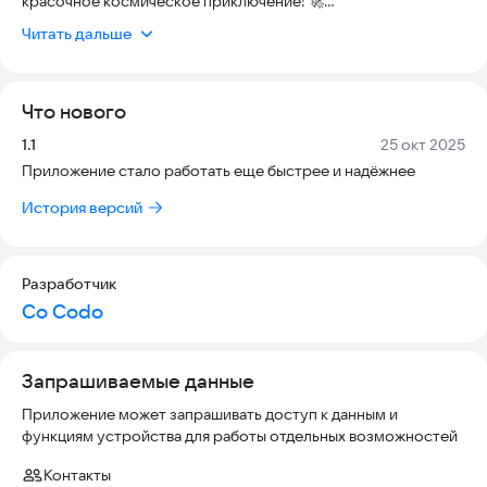
красочное космическое приключение! 🚀
Ваша миссия проста: тщательно прицеливайтесь, стреляйте
Читать дальше
одинаковыми пузырями, чтобы создавать взрывные комбо, и
набирайте как можно больше очков. Чем точнее ваши
снимки, тем более ослепительными становятся эффекты
Что нового
галактического света! 🔮
Версия:
Дата:
1.1
25 окт 2025
Приложение стало работать еще быстрее и надёжнее
История версий
Разработчик
Co Codo
Запрашиваемые данные
Приложение может запрашивать доступ к данным и
функциям устройства для работы отдельных возможностей
Контакты