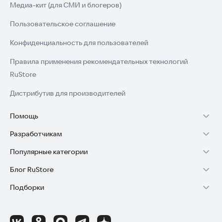
Медиа-кит (для СМИ и блогеров)
Пользовательское соглашение
Конфиденциальность для пользователей
Правила применения рекомендательных технологий
RuStore
Дистрибутив для производителей
Помощь
Разработчикам
Установка RuStore на TV
Популярные категории
Зарабатывать с RuStore
Установка RuStore на телефон
Блог RuStore
Игры для Android
Стать разработчиком
Установка RuStore в машину
Подборки
Обзоры игр для Android 2025
Приложения банков
Доступ к RuStore Консоль
Помощь пользователям RuStore
Игровой набор
Обзоры мобильных приложений 2025
Государственные
RuStore SDK (документация)
Покупки и возвраты