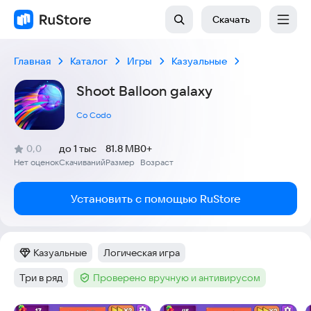
Скачать
Главная
Каталог
Игры
Казуальные
Shoot Balloon galaxy
Co Codo
(
)
0,0
до 1 тыс
81.8 MB
0+
Рейтинг:
Нет оценок
Скачиваний
Размер
Возраст
:
:
:
Установить с помощью RuStore
Казуальные
Логическая игра
Категория
:
Тег
:
Три в ряд
Проверено вручную и антивирусом
Тег
:
Тег
: