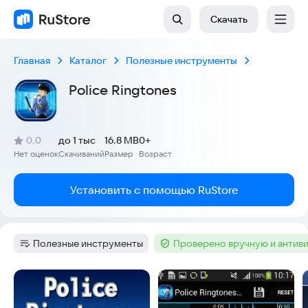
Скачать
Главная
Каталог
Полезные инструменты
Police Ringtones
(
)
0,0
до 1 тыс
16.8 MB
0+
Рейтинг:
Нет оценок
Скачиваний
Размер
Возраст
:
:
:
Установить с помощью RuStore
Полезные инструменты
Проверено вручную и антив
Категория
:
Тег
:
Скриншоты