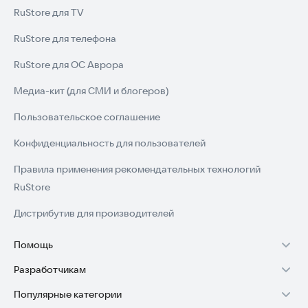
RuStore для TV
RuStore для телефона
RuStore для ОС Аврора
Медиа-кит (для СМИ и блогеров)
Пользовательское соглашение
Конфиденциальность для пользователей
Правила применения рекомендательных технологий
RuStore
Дистрибутив для производителей
Помощь
Разработчикам
Установка RuStore на TV
Популярные категории
Зарабатывать с RuStore
Установка RuStore на телефон