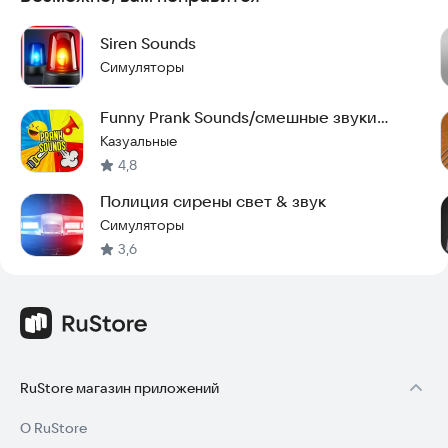
Siren Sounds
Симуляторы
Funny Prank Sounds/смешные звуки
розыгрыша
Казуальные
4,8
Полиция сирены свет & звук
Симуляторы
3,6
RuStore магазин приложений
О RuStore