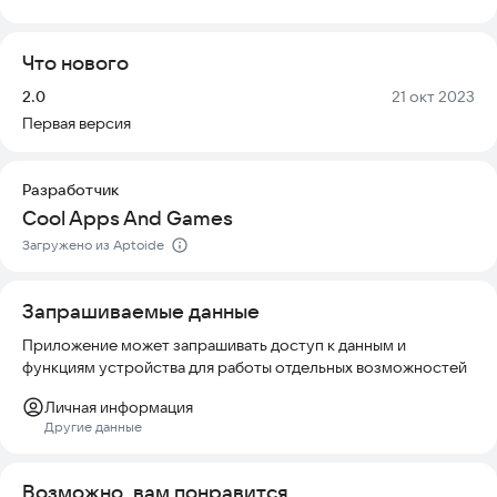
в свой телефон. Приложение полностью безопасно и не
требует доступа к личным данным, что делает его
Что нового
идеальным выбором для широкой аудитории. Оно работает
без интернета, поддерживает большинство современных
Версия:
Дата:
2.0
21 окт 2023
смартфонов и совместимо с разными версиями Android.
Первая версия
Установите Police Ringtones и настройте свой телефон так,
чтобы он звучал как настоящая полицейская машина.
Разработчик
Cool Apps And Games
Загружено из Aptoide
Запрашиваемые данные
Приложение может запрашивать доступ к данным и
функциям устройства для работы отдельных возможностей
Личная информация
Другие данные
Возможно, вам понравится