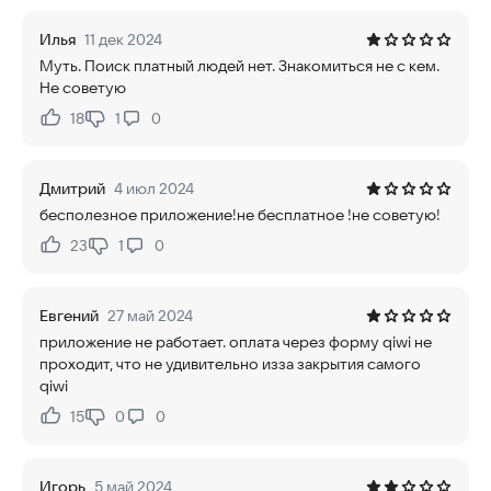
Илья
11 дек 2024
Муть. Поиск платный людей нет. Знакомиться не с кем.
Не советую
18
1
0
Нравится:
Не нравится:
Дмитрий
4 июл 2024
бесполезное приложение!не бесплатное !не советую!
23
1
0
Нравится:
Не нравится:
Евгений
27 май 2024
приложение не работает. оплата через форму qiwi не
проходит, что не удивительно изза закрытия самого
qiwi
15
0
0
Нравится:
Не нравится:
Игорь
5 май 2024