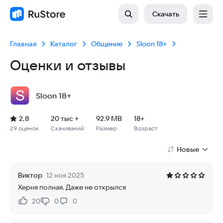
Скачать
Главная
Каталог
Общение
Sloon 18+
Оценки и отзывы
Sloon 18+
Рейтинг: 2,8, 29 оценок
Скачиваний: 20 тыс +
Размер файла: 92.9 MB
Возрастное ограничение: 92.9 MB
2,8
20 тыс +
92.9 MB
18+
29 оценок
Скачиваний
Размер
Возраст
Новые
Виктор
12 ноя 2025
Херня полная. Даже не открылся
20
0
0
Нравится:
Не нравится: