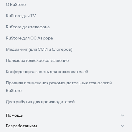
О RuStore
RuStore для TV
RuStore для телефона
RuStore для ОС Аврора
Медиа-кит (для СМИ и блогеров)
Пользовательское соглашение
Конфиденциальность для пользователей
Правила применения рекомендательных технологий
RuStore
Дистрибутив для производителей
Помощь
Разработчикам
Установка RuStore на TV