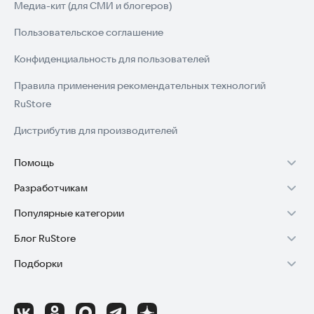
Медиа-кит (для СМИ и блогеров)
Пользовательское соглашение
Конфиденциальность для пользователей
Правила применения рекомендательных технологий
RuStore
Дистрибутив для производителей
Помощь
Разработчикам
Установка RuStore на TV
Популярные категории
Зарабатывать с RuStore
Установка RuStore на телефон
Блог RuStore
Игры для Android
Стать разработчиком
Установка RuStore в машину
Подборки
Обзоры игр для Android 2025
Приложения банков
Доступ к RuStore Консоль
Помощь пользователям RuStore
Игровой набор
Обзоры мобильных приложений 2025
Государственные
RuStore SDK (документация)
Покупки и возвраты