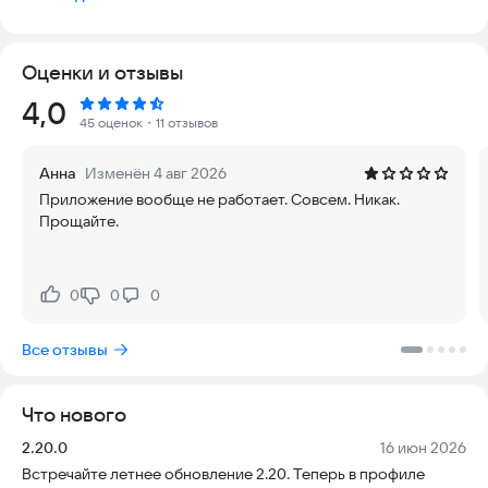
в несколько кликов.
1. Оплачивай где угодно и следи за балансом. Пользуйся
единым счетом для оплаты заказов в приложении, на сайте и
Оценки и отзывы
в офисе.
2. Получай уведомления о скидках. С помощью push-
Рейтинг:
4,0
уведомлений ты будешь первым узнавать о новых скидках и
45 оценок
・11 отзывов
акциях.
3. Узнавай о продуктах больше. Смотри расширенную
Анна
Изменён 4 авг 2026
информацию о продукте, кликнув всего лишь на одну
Приложение вообще не работает. Совсем. Никак.
кнопку.
Прощайте.
4. Смотри историю заказов. Приложение синхронизировано
с сайтом Coral Club: вся информация, которая есть на сайте,
есть и в приложении, а общая история твоих заказов будет
доступна даже в offline-режиме.
0
0
0
Нравится:
Не нравится:
5. Покупай вместе с друзьями. Теперь пользователи могут
объединяться в группу и делать совместный заказ, что
Все отзывы
позволяет экономить время и деньги.
6. Попробуй умный поиск. Поиск больше не зависит от
точности формулировок – пиши запрос своими словами и
Что нового
получай нужный результат.
Версия:
Дата:
2.20.0
16 июн 2026
Приложение Coral Club сэкономит твое время и сделает
Встречайте летнее обновление 2.20. Теперь в профиле
твои бизнес-процессы гораздо удобнее.