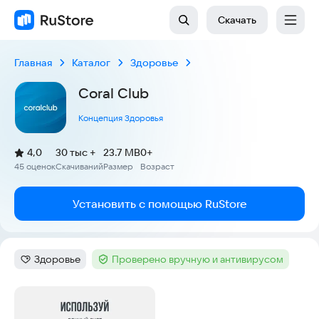
Скачать
Главная
Каталог
Здоровье
Coral Club
Концепция Здоровья
(
)
4,0
30 тыс +
23.7 MB
0+
Рейтинг:
45 оценок
Скачиваний
Размер
Возраст
:
:
:
Установить с помощью RuStore
Здоровье
Проверено вручную и антивирусом
Категория
:
Тег
:
Скриншоты