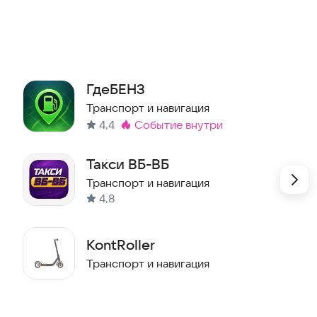
. Приложение работает стабильно на современных
бную навигацию. Это актуальное решение для тех,
ния автобусов или такси.
шествовать с комфортом.
ГдеБЕНЗ
Транспорт и навигация
4,4
событие внутри
Метка
:
Такси ВБ-ВБ
Транспорт и навигация
4,8
KontRoller
Транспорт и навигация