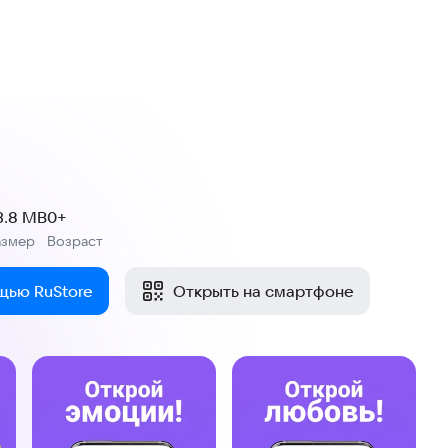
3.8 MB
0+
азмер
Возраст
:
щью RuStore
Открыть на смартфоне