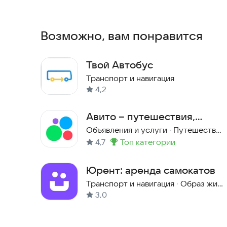
система позволяет легко отслеживать поездку
смартфонах, обеспечивая быстрый отклик и удо
кто ценит время и не хочет зависеть от расписа
Возможно, вам понравится
Скачай приложение прямо сейчас и начни путе
Твой Автобус
Транспорт и навигация
4,2
Авито – путешествия,
работа, услуги, авто
Объявления и услуги
·
Путешествия
4,7
топ категории
Метка
:
Юрент: аренда самокатов
Транспорт и навигация
·
Образ жизни
3,0