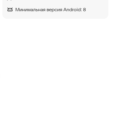
Минимальная версия Android:
8
Whoosh
Транспорт и навигация
·
Образ жизни
3,0
Автобусы
Транспорт и навигация
3,8
JET - прокат самокатов
Транспорт и навигация
·
Образ жизни