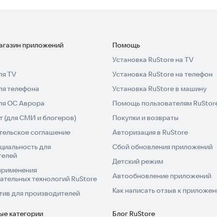
магазин приложений
Помощь
Установка RuStore на TV
ля TV
Установка RuStore на телефон
ля телефона
Установка RuStore в машину
для ОС Аврора
Помощь пользователям RuStor
 (для СМИ и блогеров)
Покупки и возвраты
тельское соглашение
Авторизация в RuStore
циальность для
Сбой обновления приложений
телей
Детский режим
применения
Автообновление приложений
ательных технологий RuStore
Как написать отзыв к приложе
тив для производителей
ые категории
Блог RuStore