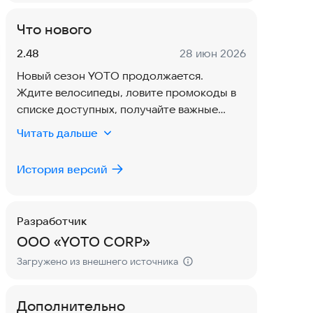
Что нового
Версия:
Дата:
2.48
28 июн 2026
Новый сезон YOTO продолжается.
Ждите велосипеды, ловите промокоды в
списке доступных, получайте важные
обновления и прокачивайте профиль до
Читать дальше
уровня LEGEND.
S5 продолжается — скоро велосипеды.
История версий
YOTO yangi mavsumi davom etmoqda.
Tez orada velosipedlarni kuting, mavjud
ro‘yxatdan promokodlarni oling, eng muhim
Разработчик
yangiliklardan xabardor bo‘ling va
ОOO «YOTO CORP»
profilingizni LEGEND darajasigacha
rivojlantiring.
Загружено из внешнего источника
S5 davom etmoqda — tez orada
velosipedlar.
Дополнительно