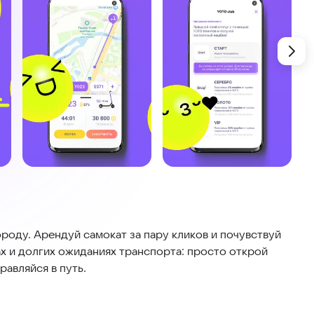
роду. Арендуй самокат за пару кликов и почувствуй
х и долгих ожиданиях транспорта: просто открой
авляйся в путь.
орте. Все самокаты проходят регулярную проверку, а