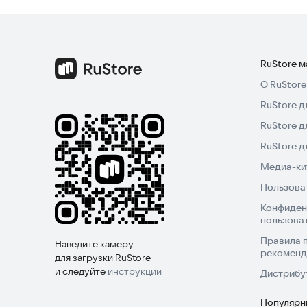
RuStore 
О RuStore
RuStore д
RuStore д
RuStore 
Медиа-кит
Пользова
Конфиден
пользова
Правила 
Наведите камеру
рекоменд
для загрузки RuStore
и следуйте
инструкции
Дистрибу
Популярн