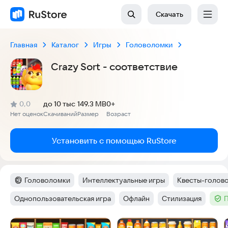
Скачать
Главная
Каталог
Игры
Головоломки
Crazy Sort - соответствие
(
)
0,0
до 10 тыс
149.3 MB
0+
Рейтинг:
Нет оценок
Скачиваний
Размер
Возраст
:
:
:
Установить с помощью RuStore
Головоломки
Интеллектуальные игры
Квесты-голов
Категория
:
Тег
:
Тег
:
Однопользовательская игра
Офлайн
Стилизация
П
Тег
:
Тег
:
Тег
:
Тег
:
Скриншоты