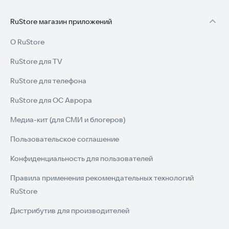
Скачайте игру прямо сейчас и начните свое приключение в
Древнем Египте!
RuStore магазин приложений
О RuStore
RuStore для TV
RuStore для телефона
RuStore для ОС Аврора
Медиа-кит (для СМИ и блогеров)
Пользовательское соглашение
Конфиденциальность для пользователей
Правила применения рекомендательных технологий
RuStore
Дистрибутив для производителей