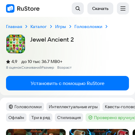
Скачать
Главная
Каталог
Игры
Головоломки
Jewel Ancient 2
(
)
4,9
до 10 тыс
36.7 MB
0+
Рейтинг:
8 оценок
Скачиваний
Размер
Возраст
:
:
:
Установить с помощью RuStore
Головоломки
Интеллектуальные игры
Квесты-голов
Категория
:
Тег
:
Тег
:
Офлайн
Три в ряд
Стилизация
Проверено вручную
Тег
:
Тег
:
Тег
:
Тег
:
Скриншоты