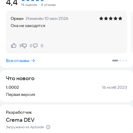
Рейтинг:
4,4
15 оценок
・4 отзыва
Орхан
Изменён 10 июн 2026
Она не заходится
3
0
0
Нравится:
Не нравится:
Все отзывы
Что нового
Версия:
Дата:
1.0002
16 нояб 2023
Первая версия
Разработчик
Crema DEV
Загружено из Aptoide