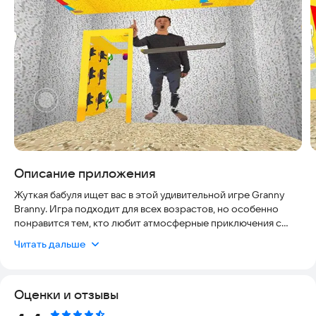
Описание приложения
Жуткая бабуля ищет вас в этой удивительной игре Granny
Branny. Игра подходит для всех возрастов, но особенно
понравится тем, кто любит атмосферные приключения с
элементами страха. Она работает без интернета, поэтому
Читать дальше
вы можете наслаждаться ею в любое время и в любом месте.
Поддерживается на большинстве смартфонов и планшетов
с Android 5.0 и выше. Скачайте и установите игру, чтобы
Оценки и отзывы
испытать незабываемые эмоции и увлекательный сюжет.