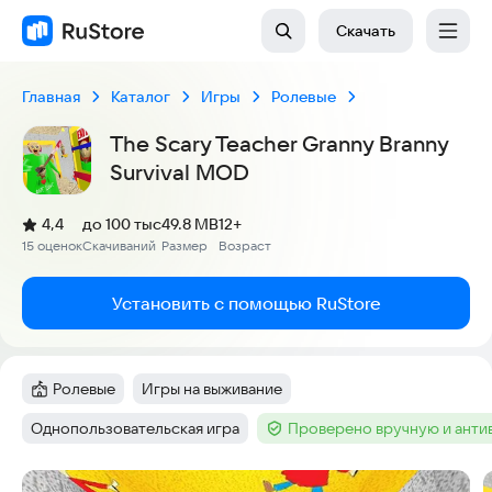
Скачать
Главная
Каталог
Игры
Ролевые
The Scary Teacher Granny Branny
Survival MOD
(
)
4,4
до 100 тыс
49.8 MB
12+
Рейтинг:
15 оценок
Скачиваний
Размер
Возраст
:
:
:
Установить с помощью RuStore
Ролевые
Игры на выживание
Категория
:
Тег
:
Однопользовательская игра
Проверено вручную и ант
Тег
:
Тег
:
Скриншоты