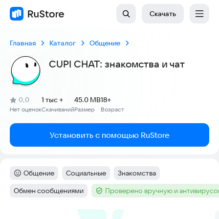
Скачать
Главная
Каталог
Общение
CUPI CHAT: знакомства и чат
(
)
0,0
1 тыс +
45.0 MB
18+
Рейтинг:
Нет оценок
Скачиваний
Размер
Возраст
:
:
:
Установить с помощью RuStore
Общение
Социальные
Знакомства
Категория
:
Тег
:
Тег
:
Обмен сообщениями
Проверено вручную и антивирус
Тег
:
Тег
:
Скриншоты