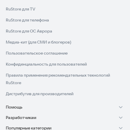
RuStore для TV
RuStore для телефона
RuStore для ОС Аврора
Медиа-кит (для СМИ и блогеров)
Пользовательское соглашение
Конфиденциальность для пользователей
Правила применения рекомендательных технологий
RuStore
Дистрибутив для производителей
Помощь
Разработчикам
Установка RuStore на TV
Популярные категории
Зарабатывать с RuStore
Установка RuStore на телефон