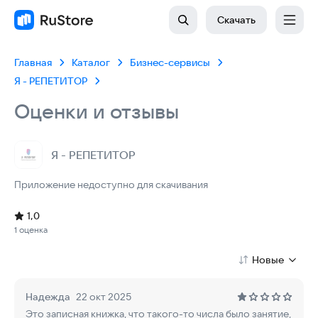
Скачать
Главная
Каталог
Бизнес-сервисы
Я - РЕПЕТИТОР
Оценки и отзывы
Я - РЕПЕТИТОР
Приложение недоступно для скачивания
Рейтинг: 1,0, 1 оценка
Скачиваний: до 1 тыс
Размер файла: 9.2 MB
Возрастное ограничение: 9.2 MB
1,0
1 оценка
Новые
Надежда
22 окт 2025
Это записная книжка, что такого-то числа было занятие,