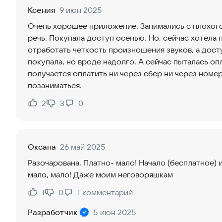
Ксения
9 июн 2025
Очень хорошее приложение. Занимались с плохог
речь. Покупала доступ осенью. Но, сейчас хотела 
отработать четкость произношения звуков, а дост
покупала, но вроде надолго. А сейчас пыталась оп
получается оплатить ни через сбер ни через номер
позаниматься.
2
3
0
Нравится:
Не нравится:
Оксана
26 май 2025
Разочарована. Платно- мало! Начало (бесплатное) 
мало, мало! Даже моим неговоряшкам
1
0
1
комментарий
Нравится:
Не нравится:
Разработчик
5 июн 2025