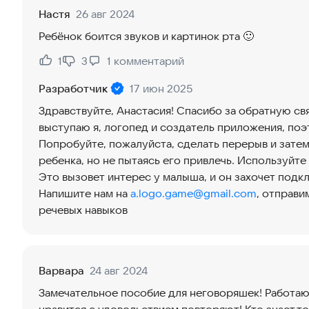
Настя
26 авг 2024
Ребёнок боится звуков и картинок рта 🙂
1
3
1
комментарий
Нравится:
Не нравится:
Разработчик
17 июн 2025
Здравствуйте, Анастасия! Спасибо за обратную св
выступаю я, логопед и создатель приложения, поэ
Попробуйте, пожалуйста, сделать перерыв и затем 
ребенка, но не пытаясь его привлечь. Используйте
Это вызовет интерес у малыша, и он захочет подкл
Напишите нам на
a.logo.game@gmail.com
, отправи
речевых навыков
Варвара
24 авг 2024
Замечательное пособие для неговоряшек! Работаю