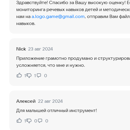
Здравствуйте! Спасибо за Вашу высокую оценку! Е
мониторинга речевых навыков детей и методическ
нам на
a.logo.game@gmail.com
, отправим Вам фай
навыков.
Nick
23 авг 2024
Приложение грамотно продумано и структурирова
усложняется, что мне и нужно.
1
1
0
Нравится:
Не нравится:
Алексей
22 авг 2024
Для малышей отличный инструмент!
1
0
0
Нравится:
Не нравится: