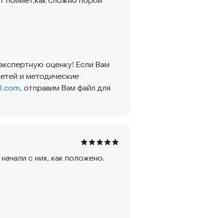
от поймет,как сложно порой
экспертную оценку! Если Вам
детей и методические
l.com
, отправим Вам файл для
начали с них, как положено.