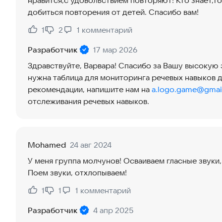
нравится,с удовольствием повторяют! Кто знает,т
добиться повторения от детей. Спасибо вам!
1
2
1
комментарий
Нравится:
Не нравится:
Разработчик
17 мар 2026
Здравствуйте, Варвара! Спасибо за Вашу высокую 
нужна таблица для мониторинга речевых навыков 
рекомендации, напишите нам на
a.logo.game@gmai
отслеживания речевых навыков.
Mohamed
24 авг 2024
У меня группа молчунов! Осваиваем гласные звуки, 
Поем звуки, отхлопываем!
1
1
1
комментарий
Нравится:
Не нравится:
Разработчик
4 апр 2025