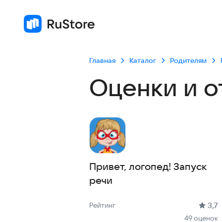
Главная
Каталог
Родителям
Оценки и о
Привет, логопед! Запуск
речи
Рейтинг: 3,7, 49 оценок
Скачиваний: 20 тыс +
Размер файла: 126.6 MB
Возрастное ограничение: 126.6 MB
3,7
Рейтинг
49 оценок