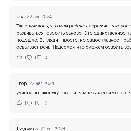
Ulvi
22 авг 2024
Так случилось, что мой ребенок пережил тяжелое 
развиваться говорить заново. Это единственное п
подошло. Выглядит просто, но самое главное - ра
осваивает речь. Надеемся, что сможем освоить в
1
1
0
Нравится:
Не нравится:
Егор
22 авг 2024
учимся потихоньку говорить, мне кажется что ест
1
1
0
Нравится:
Не нравится:
Людмила
22 авг 2024